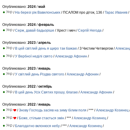
Опубликовано:
2024
/
май
/
На березі рік Вавилонських
/ ПСАЛОМ про діток, 136 /
Тарас Иванив
/
Опубликовано:
2024
/
февраль
/
Серж, давай бадьоріше
/ Хрест і меч /
Сергій Негода
/
Опубликовано:
2023
/
апрель
/
В цей світлий день я щиро так бажаю
/ З Чистим Четвергом /
Алексан
/
У Вербної неділі свято
/
Александр Афонин
/
Опубликовано:
2023
/
январь
/
У світлий день Різдва святого
/
Александр Афонин
/
Опубликовано:
2022
/
октябрь
/
В цей день Усіх Святих прошу, благаю
/
Александр Афонин
/
Опубликовано:
2022
/
январь
/
Знову Господь засіяв на зиму білим поля
/ *** /
Александр Козинец
/
Боже, стільки стається змін
/ *** /
Александр Козинец
/
/
Благодатно вклонюся небу
/ *** /
Александр Козинец
/