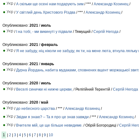
/
А скільки ще осені нам подарують зим
/ *** /
Александр Козинец
/
/
У світлий день Христового Різдва
/ *** /
Александр Козинец
/
Опубликовано:
2021
/
июль
/
І на тобі, - ми викинуті у підвали
/ Тямущий /
Сергій Негода
/
Опубликовано:
2021
/
февраль
/
Я не забуду, ніц ніколи не забуду, як ти, на мене люта, втнула ляльку
Опубликовано:
2021
/
январь
/
Дурна Йордань, набита мудаками, сповнених вщент моржацької звит
Опубликовано:
2020
/
июль
/
Веселі синички ні нижче церкви,
/ Релігійний Терентій /
Сергій Негода
Опубликовано:
2020
/
май
/
до небесного царства
/ *** /
Александр Козинец
/
/
Звідки я знаю? – Та я про це знав завжди
/ *** /
Александр Козинец
/
/
Вчителе мій, це ще більше невидиме.
/ Обрій Богородиці /
Сергій Нег
1
|
2
|
3
|
4
|
5
|
6
|
7
|
8
|
9
|
10