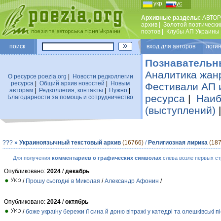
укр
рус
Архивные разделы:
АВТОР
архив
|
Золотой поэтически
поэтов
|
Клубы АП Украины
поиск
вход для авторов логин
Познавательн
Аналитика жан
О ресурсе poezia.org
|
Новости редколлегии
ресурса
|
Общий архив новостей
|
Новым
Фестивали АП 
авторам
|
Редколлегия, контакты
|
Нужно
|
ресурса
|
Наиб
Благодарности за помощь и сотрудничество
(выступлений)
???
»
Украиноязычный текстовый архив
(16766)
/
Религиозная лирика
(187
Для получения
комментариев о графических символах
слева возле первых ст
Опубликовано:
2024
/
декабрь
/
Прошу сьогодні в Миколая
/
Александр Афонин
/
Опубликовано:
2024
/
октябрь
/
боже україну бережи її сина й доню вітражі у катедрі та олешківські п