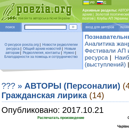
укр
рус
Архивные разделы:
АВТОР
архив
|
Золотой поэтически
поэтов
|
Клубы АП Украины
поиск
вход для авторов логин
Познавательн
Аналитика жан
О ресурсе poezia.org
|
Новости редколлегии
ресурса
|
Общий архив новостей
|
Новым
Фестивали АП 
авторам
|
Редколлегия, контакты
|
Нужно
|
ресурса
|
Наиб
Благодарности за помощь и сотрудничество
(выступлений)
???
»
АВТОРЫ (Персоналии)
(
Гражданская лирика
(14)
Опубликовано: 2017.10.21
Распечатать произведение
Чарівн