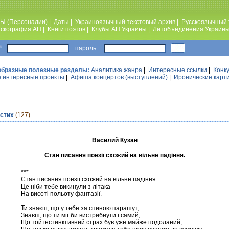
Ы (Персоналии)
|
Даты
|
Украиноязычный текстовый архив
|
Русскоязычный 
скография АП
|
Книги поэтов
|
Клубы АП Украины
|
Литобъединения Украин
:
пароль:
образные полезные разделы:
Аналитика жанра
|
Интересные ссылки
|
Конк
 интересные проекты
|
Афиша концертов (выступлений)
|
Иронические карт
 стих
(127)
Василий Кузан
Стан писання поезії схожий на вільне падіння.
***
Стан писання поезії схожий на вільне падіння.
Це ніби тебе викинули з літака
На висоті польоту фантазії.
Ти знаєш, що у тебе за спиною парашут,
Знаєш, що ти міг би вистрибнути і самий,
Що той інстинктивний страх був уже майже подоланий,