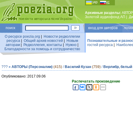
укр
рус
Архивные разделы:
АВТОР
Золотой аудиофонд АП
|
Ди
поиск
вход для авторов логин
О ресурсе poezia.org
|
Новости редколлегии
ресурса
|
Общий архив новостей
|
Новым
Познавательные и разно
авторам
|
Редколлегия, контакты
|
Нужно
|
гостей ресурса
|
Наиболее
Благодарности за помощь и сотрудничество
???
»
АВТОРЫ (Персоналии)
(415)
/
Василий Кузан
(759)
/
Верлибр, белый
Опубликовано: 2017.09.06
Распечатать произведение