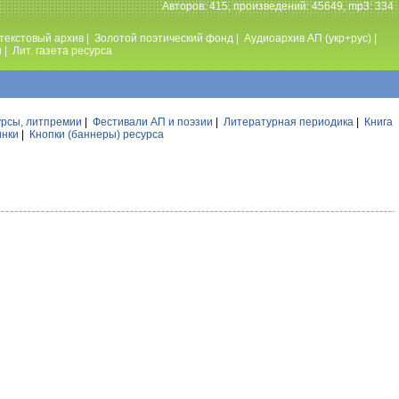
Авторов: 415, произведений: 45649, mp3: 334
текстовый архив
|
Золотой поэтический фонд
|
Аудиоархив АП (укр+рус)
|
ы
|
Лит. газета ресурса
урсы, литпремии
|
Фестивали АП и поэзии
|
Литературная периодика
|
Книга
инки
|
Кнопки (баннеры) ресурса