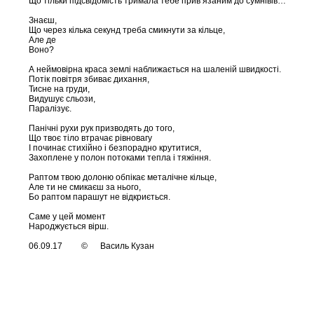
Що тільки підсвідомість тримала тебе прив’язаним до сумнівів…
Знаєш,
Що через кілька секунд треба смикнути за кільце,
Але де
Воно?
А неймовірна краса землі наближається на шаленій швидкості.
Потік повітря збиває дихання,
Тисне на груди,
Видушує сльози,
Паралізує.
Панічні рухи рук призводять до того,
Що твоє тіло втрачає рівновагу
І починає стихійно і безпорадно крутитися,
Захоплене у полон потоками тепла і тяжіння.
Раптом твою долоню обпікає металічне кільце,
Але ти не смикаєш за нього,
Бо раптом парашут не відкриється.
Саме у цей момент
Народжується вірш.
06.09.17 © Василь Кузан