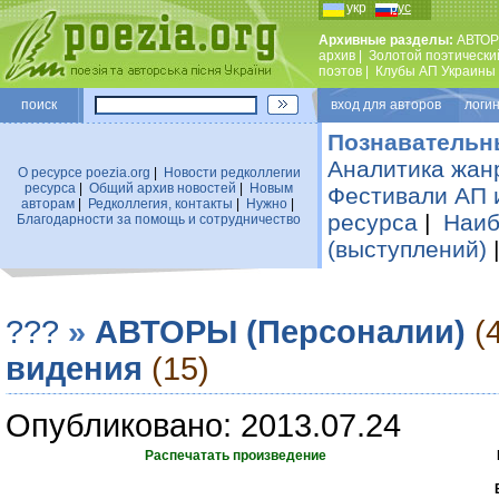
укр
рус
Архивные разделы:
АВТОР
архив
|
Золотой поэтически
поэтов
|
Клубы АП Украины
поиск
вход для авторов логин
Познавательн
Аналитика жан
О ресурсе poezia.org
|
Новости редколлегии
ресурса
|
Общий архив новостей
|
Новым
Фестивали АП 
авторам
|
Редколлегия, контакты
|
Нужно
|
ресурса
|
Наиб
Благодарности за помощь и сотрудничество
(выступлений)
???
»
АВТОРЫ (Персоналии)
(
видения
(15)
Опубликовано: 2013.07.24
Распечатать произведение