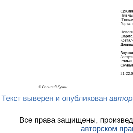
Сріблив
Пив чай
П’янких
Гортал
Непевни
Шарівся
Ковтало
Допивш
Впускав
Застря
І тільки
Снувал
21-22.0
©
Василий Кузан
Текст выверен и опубликован
автор
Все права защищены, произвед
авторском пра