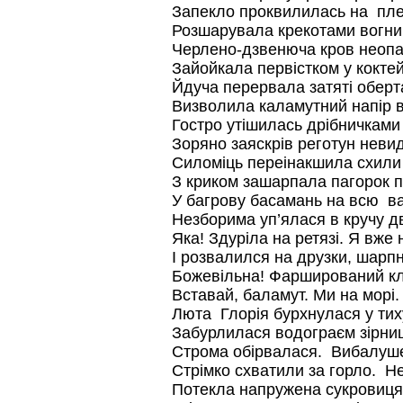
Запекло проквилилась на плеч
Розшарувала крекотами вогнищ
Черлено-дзвенюча кров неопа
Зайойкала первістком у коктейл
Йдуча перервала затяті оберт
Визволила каламутний напір в
Гостро утішилась дрібничками 
Зоряно заяскрів реготун неви
Силоміць переінакшила схили і
З криком зашарпала пагорок 
У багрову басамань на всю ва
Незборима уп’ялася в кручу д
Яка! Здуріла на ретязі. Я вже
І розвалился на друзки, шарп
Божевільна! Фарширований к
Вставай, баламут. Ми на морі
Люта Глорія бурхнулася у тих
Забурлилася водограєм зірни
Строма обірвалася. Вибалуше
Стрімко схватили за горло. Н
Потекла напружена сукровиця