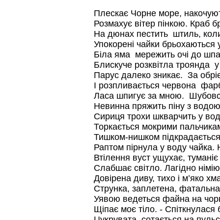
Плескає Чорне море, накочують
Розмахує вітер пінкою. Краб б
На дюнах пестить штиль, коли
Упокорені чайки брьохаються 
Біла яма мережить очі до шпа
Блискуче розквітла троянда у 
Парус далеко зникає. За обрі
І розпливається червона фарб
Ласа шпигує за мною. Шубовс
Невинна пряжить піну з водою і
Сириця трохи шкварчить у воді
Торкається мокрими пальчика
Тишком-нишком підкрадається 
Раптом пірнула у воду чайка. 
Втілення вуст ущухає, тумані
Слабшає світло. Лагідно німіют
Довірена диву, тихо і м’яко хм
Струнка, заплетена, фатальна
Уявою ведеться файна на чорн
Щіпає моє тіло. - Спіткнулася 
Цукрувата сотається на пульсі