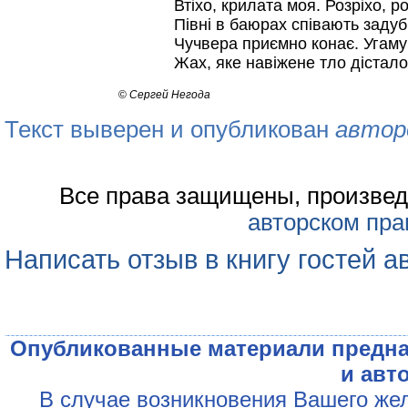
Втіхо, крилата моя. Розріхо, 
Півні в баюрах співають задуб
Чучвера приємно конає. Угамуй
Жах, яке навіжене тло дістало
©
Сергей Негода
Текст выверен и опубликован
автор
Все права защищены, произвед
авторском пра
Написать отзыв в книгу гостей а
Опубликованные материали предна
и авт
В случае возникновения Вашего жел