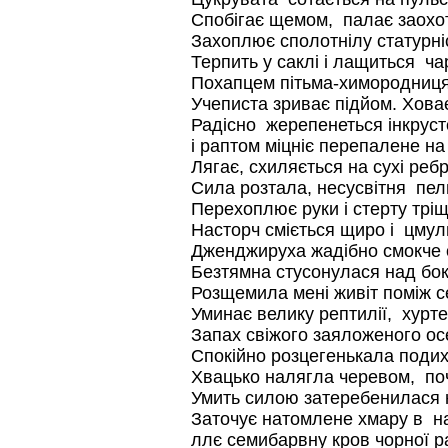
Спобігає щемом, палає заохо
Захоплює сполотнілу статурніс
Терпить у саклі і лащиться ч
Похапцем пітьма-химородниц
Учеписта зриває підйом. Ховає 
Радісно жерепенеться інкрус
і раптом міцніє перепалене на
Лягає, схиляється на сухі реб
Сила розтала, несусвітня пель
Перехоплює руки і стерту тріщ
Насторч сміється щиро і цмул
Дженджируха жадібно смокче 
Безтямна стусонулася над бо
Розщемила мені живіт поміж с
Уминає велику рептилії, хурте
Запах свіжого заяложеного ос
Спокійно розцегенькала поди
Хвацько налягла черевом, по
Умить силою затеребенилася 
Заточує натомлене хмару в на
ллє семибарвну кров чорної р