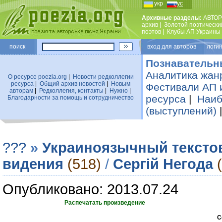
укр
рус
Архивные разделы:
АВТОР
архив
|
Золотой поэтически
поэтов
|
Клубы АП Украины
поиск
вход для авторов логин
Познавательн
Аналитика жан
О ресурсе poezia.org
|
Новости редколлегии
ресурса
|
Общий архив новостей
|
Новым
Фестивали АП 
авторам
|
Редколлегия, контакты
|
Нужно
|
ресурса
|
Наиб
Благодарности за помощь и сотрудничество
(выступлений)
???
»
Украиноязычный тексто
видения
(518)
/
Сергій Негода
Опубликовано: 2013.07.24
Распечатать произведение
С