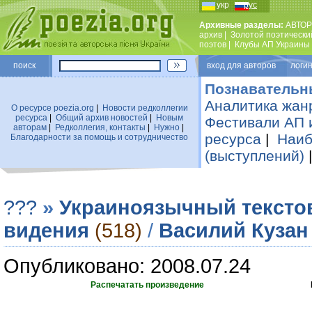
укр
рус
Архивные разделы:
АВТОР
архив
|
Золотой поэтически
поэтов
|
Клубы АП Украины
поиск
вход для авторов логин
Познавательн
Аналитика жан
О ресурсе poezia.org
|
Новости редколлегии
ресурса
|
Общий архив новостей
|
Новым
Фестивали АП 
авторам
|
Редколлегия, контакты
|
Нужно
|
ресурса
|
Наиб
Благодарности за помощь и сотрудничество
(выступлений)
???
»
Украиноязычный тексто
видения
(518)
/
Василий Кузан
Опубликовано: 2008.07.24
Распечатать произведение