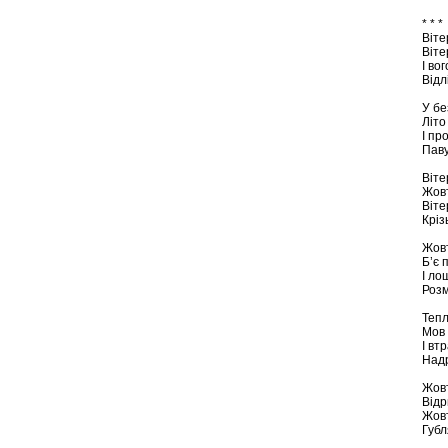
* * *
Віте
Вітер
І во
Відлі
У бе
Літо
І пр
Пав
Віте
Жовт
Віте
Кріз
Жовт
Б’є 
І ло
Розм
Тепл
Мов 
І вт
Надр
Жовт
Відр
Жовт
Губл