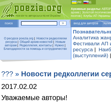
укр
рус
Архивные разделы:
АВТОР
архив
|
Золотой поэтически
поэтов
|
Клубы АП Украины
поиск
вход для авторов логин
Познавательн
Аналитика жан
О ресурсе poezia.org
|
Новости редколлегии
ресурса
|
Общий архив новостей
|
Новым
Фестивали АП 
авторам
|
Редколлегия, контакты
|
Нужно
|
ресурса
|
Наиб
Благодарности за помощь и сотрудничество
(выступлений)
???
»
Новости редколлегии се
2017.02.02
Уважаемые авторы!