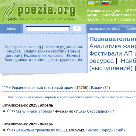
укр
рус
Архивные разделы:
АВТОР
архив
|
Золотой поэтически
поэтов
|
Клубы АП Украины
поиск
вход для авторов логин
Познавательн
Аналитика жан
О ресурсе poezia.org
|
Новости редколлегии
ресурса
|
Общий архив новостей
|
Новым
Фестивали АП 
авторам
|
Редколлегия, контакты
|
Нужно
|
ресурса
|
Наиб
Благодарности за помощь и сотрудничество
(выступлений)
???
»
Украиноязычный текстовый архив
(16769)
/
Басни
(72)
Для получения
комментариев о графических символах
слева возле первых ст
Опубликовано:
2025
/
апрель
/
Ми чучикаєм з тобою
/ Чучикаймо /
Ицхак Скородинский
/
Опубликовано:
2025
/
январь
/
Бамбулька тріснула по пиці
/ Бамбулька /
Ицхак Скородинский
/