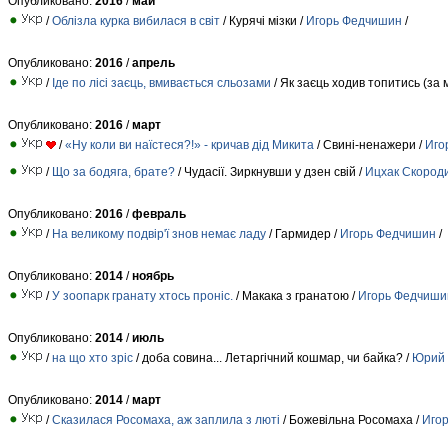
Опубликовано:
2016
/
май
/
Облізла курка вибилася в світ
/ Курячі мізки /
Игорь Федчишин
/
Опубликовано:
2016
/
апрель
/
Іде по лісі заєць, вмивається сльозами
/ Як заєць ходив топитись (за 
Опубликовано:
2016
/
март
/
«Ну коли ви наїстеся?!» - кричав дід Микита
/ Свині-ненажери /
Иго
/
Що за бодяга, брате?
/ Чудасії. Зиркнувши у дзен свій /
Ицхак Скород
Опубликовано:
2016
/
февраль
/
На великому подвір'ї знов немає ладу
/ Гармидер /
Игорь Федчишин
/
Опубликовано:
2014
/
ноябрь
/
У зоопарк гранату хтось проніс.
/ Макака з гранатою /
Игорь Федчиши
Опубликовано:
2014
/
июль
/
на що хто зріс
/ доба совина... Летаргiчний кошмар, чи байка? /
Юрий 
Опубликовано:
2014
/
март
/
Сказилася Росомаха, аж заплила з люті
/ Божевільна Росомаха /
Иго