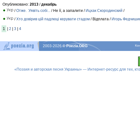
Опубликовано:
2013
/
декабрь
/
Отже. Уявіть собі...
/ Не її, а запалити /
Ицхак Скородинский
/
/
Хто довірив цій падлюці керувати стадом
/ Відплата /
Игорь Федчиши
1
|
2
|
3
|
4
2003-2026
© Poezia.ORG
Ко
«Поэзия и авторская песня Украины» — Интернет-ресурс для тех, к