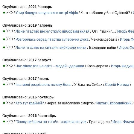
Опубликовано:
2021
/
январь
/
Упир бовдур занурився в нетрі міфів
/ Кого забанив у бані Одіссей? /
Опубликовано:
2019
/
апрель
/
Лісне птаство весну стріло виборами князя
/ От і "зміни"... /
Игорь Фе
/
Розгорілась серед птаства суперечка дужа
/ Чекаєм дебатів /
Игорь 
/
Лісне птаство на світанні вибирало князя
/ Важливий вибір /
Игорь Ф
Опубликовано:
2017
/
август
/
Час міняє все на світі – людей і держави
/ Коза-дереза /
Игорь Федчи
Опубликовано:
2017
/
июль
/
І на мені розрізають голову Бога.
/ У Багатих Хибах /
Сергій Негода
/
Опубликовано:
2016
/
октябрь
/
Хто тут крайній?
/ Черга за щасливою смертю /
Ицхак Скородинский
/
Опубликовано:
2016
/
сентябрь
/
"Знову вибрали не того!» - закричали гуси
/ Гусяча доля /
Игорь Федч