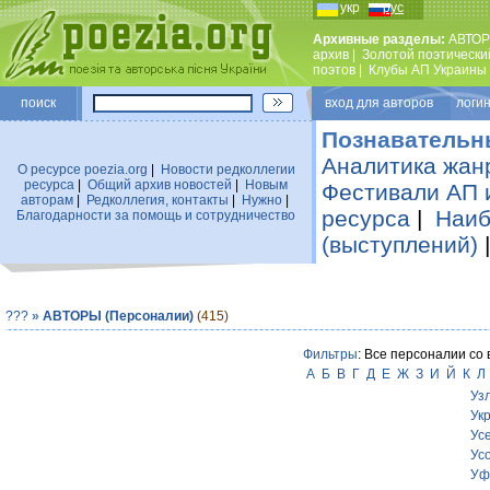
укр
рус
Архивные разделы:
АВТОР
архив
|
Золотой поэтически
поэтов
|
Клубы АП Украины
поиск
вход для авторов логин
Познавательн
Аналитика жан
О ресурсе poezia.org
|
Новости редколлегии
ресурса
|
Общий архив новостей
|
Новым
Фестивали АП 
авторам
|
Редколлегия, контакты
|
Нужно
|
ресурса
|
Наиб
Благодарности за помощь и сотрудничество
(выступлений)
???
»
АВТОРЫ (Персоналии)
(415)
Фильтры
: Все персоналии со
А
Б
В
Г
Д
Е
Ж
З
И
Й
К
Л
Уз
Ук
Ус
Усо
Уф