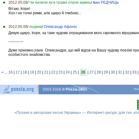
2012.05.09/
Чи бачили як в травні плаче камінь
/
Іван РЕДЧИЦЬ
Вітаю, Ігоре!
Хоч і не точні рими, але щиро й глибоко...
2012.05.08/
подяка
/
Олександр Афонін
Дякую щиро, Ігоре, за таке чудове опрацювання мого скромного віршува
------------
Дуже приємно,пане Олександре, що мій відгук на Вашу чудову поезію пр
особистого знайомства.
«
...
16
|
17
|
18
|
19
|
20
|
21
|
22
|
23
|
24
|
25
|
26
|
27
|
28
|
29
|
30
|
31
|
32
|
33
2003-2026
© Poezia.ORG
Ко
«Поэзия и авторская песня Украины» — Интернет-ресурс для тех, к