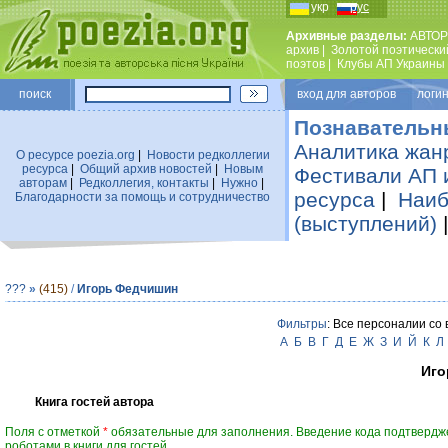
укр
рус
Архивные разделы:
АВТОР
архив
|
Золотой поэтически
поэтов
|
Клубы АП Украины
поиск
вход для авторов логин
Познавательн
Аналитика жан
О ресурсе poezia.org
|
Новости редколлегии
ресурса
|
Общий архив новостей
|
Новым
Фестивали АП 
авторам
|
Редколлегия, контакты
|
Нужно
|
ресурса
|
Наиб
Благодарности за помощь и сотрудничество
(выступлений)
???
»
(415)
/
Игорь Федчишин
Фильтры
: Все персоналии со
А
Б
В
Г
Д
Е
Ж
З
И
Й
К
Л
Иго
Книга гостей автора
Поля с отметкой
*
обязательные для заполнения. Введение кода подтвердж
роботами в книги для гостей