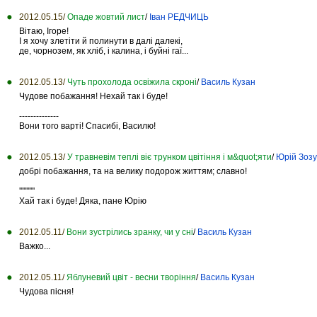
2012.05.15/
Опаде жовтий лист
/
Іван РЕДЧИЦЬ
Вітаю, Ігоре!
І я хочу злетіти й полинути в далі далекі,
де, чорнозем, як хліб, і калина, і буйні гаї...
2012.05.13/
Чуть прохолода освіжила скроні
/
Василь Кузан
Чудове побажання! Нехай так і буде!
--------------
Вони того варті! Спасибі, Василю!
2012.05.13/
У травневім теплі віє трунком цвітіння і м&quot;яти
/
Юрій Зоз
добрі побажання, та на велику подорож життям; славно!
'''''''''''
Хай так і буде! Дяка, пане Юрію
2012.05.11/
Вони зустрілись зранку, чи у сні
/
Василь Кузан
Важко...
2012.05.11/
Яблуневий цвіт - весни творіння
/
Василь Кузан
Чудова пісня!