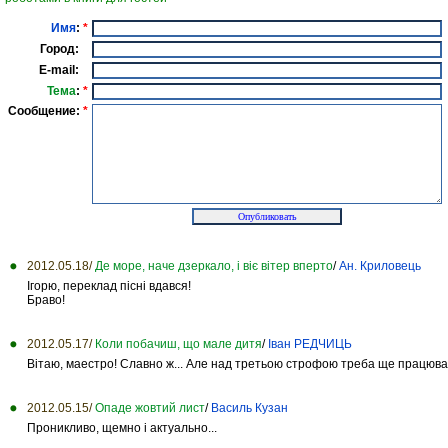
Имя
:
*
Город:
E-mail:
Тема
:
*
Сообщение:
*
2012.05.18/
Де море, наче дзеркало, і віє вітер вперто
/
Ан. Криловець
Ігорю, переклад пісні вдався!
Браво!
2012.05.17/
Коли побачиш, що мале дитя
/
Іван РЕДЧИЦЬ
Вітаю, маестро! Славно ж... Але над третьою строфою треба ще працюват
2012.05.15/
Опаде жовтий лист
/
Василь Кузан
Проникливо, щемно і актуально...