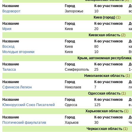
Название
Город
К-во участников
Д
Водоворот
Запорожье
10
в
Киев (город)
(1)
Название
Город
К-во участников
Д
Мрия
Киев
20
к
Киевская область
(2)
Название
Город
К-во участников
Д
Восход
Киев
80
к
Молодые вторники
Киев
10
В
Крым, автономная республика
Название
Город
К-во участников
Д
Таласса
Симферополь
25
1
Николаевская область
(1)
Название
Город
К-во участников
Д
Cфинксов Легион
Николаев
7
п
Одесская область
(1)
Название
Город
К-во участников
Д
Южнорусский Союз Писателей
Одесса
125
в
Харьковская область
(1)
Название
Город
К-во участников
Д
Поэтический факультатив
Харьков
30
Ч
Черкасская область
(1)