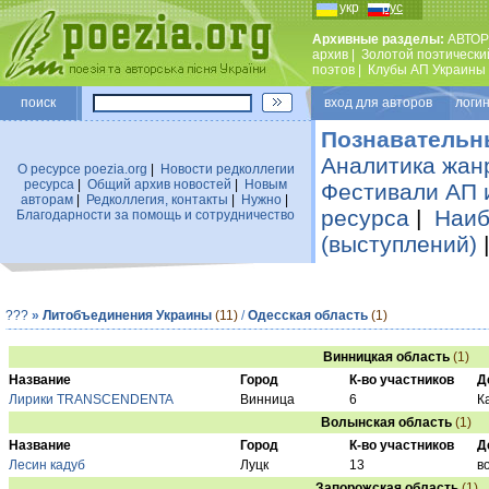
укр
рус
Архивные разделы:
АВТОР
архив
|
Золотой поэтически
поэтов
|
Клубы АП Украины
поиск
вход для авторов логин
Познавательн
Аналитика жан
О ресурсе poezia.org
|
Новости редколлегии
ресурса
|
Общий архив новостей
|
Новым
Фестивали АП 
авторам
|
Редколлегия, контакты
|
Нужно
|
ресурса
|
Наиб
Благодарности за помощь и сотрудничество
(выступлений)
???
»
Литобъединения Украины
(11)
/
Одесская область
(1)
Винницкая область
(1)
Название
Город
К-во участников
Д
Лирики TRANSCENDENTA
Винница
6
К
Волынская область
(1)
Название
Город
К-во участников
Д
Лесин кадуб
Луцк
13
в
Запорожская область
(1)