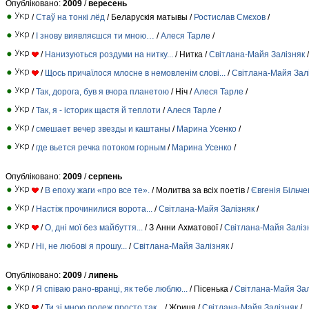
Опубліковано:
2009
/
вересень
/
Стаў на тонкі лёд
/ Беларускія матывы /
Ростислав Смєхов
/
/
І знову виявляєшся ти мною…
/
Алеся Тарле
/
/
Нанизуються роздуми на нитку...
/ Нитка /
Свiтлана-Майя Залiзняк
/
/
Щось причаїлося млосне в немовленім слові...
/
Свiтлана-Майя Зал
/
Так, дорога, був я вчора планетою
/ Ніч /
Алеся Тарле
/
/
Так, я - історик щастя й теплоти
/
Алеся Тарле
/
/
смешает вечер звезды и каштаны
/
Марина Усенко
/
/
где вьется речка потоком горным
/
Марина Усенко
/
Опубліковано:
2009
/
серпень
/
В епоху жаги «про все те».
/ Молитва за всіх поетів /
Євгенія Більче
/
Настіж прочинилися ворота...
/
Свiтлана-Майя Залiзняк
/
/
О, дні мої без майбуття...
/ З Анни Ахматової /
Свiтлана-Майя Залiз
/
Ні, не любові я прошу...
/
Свiтлана-Майя Залiзняк
/
Опубліковано:
2009
/
липень
/
Я співаю рано-вранці, як тебе люблю...
/ Пісенька /
Свiтлана-Майя Зал
/
Ти зі мною полеж просто так...
/ Жриця /
Свiтлана-Майя Залiзняк
/