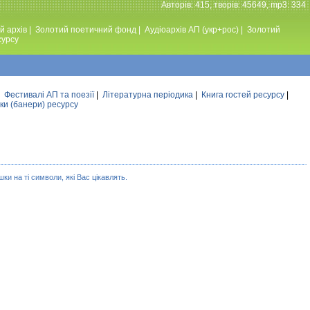
Авторiв: 415, творiв: 45649, mp3: 334
й архів
|
Золотий поетичний фонд
|
Аудiоархiв АП (укр+рос)
|
Золотий
сурсу
|
Фестивалi АП та поезiї
|
Літературна періодика
|
Книга гостей ресурсу
|
ки (банери) ресурсу
ки на ті символи, які Вас цікавлять.