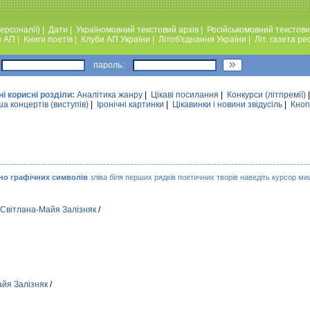
ерсоналії)
|
Дати
|
Україномовний текстовий архiв
|
Російськомовний текстови
я АП
|
Книги поетiв
|
Клуби АП України
|
Лiтоб'єднання України
|
Лiт. газета ре
пароль:
ні корисні розділи:
Аналiтика жанру
|
Цікаві посилання
|
Конкурси (лiтпремiї)
а концертів (виступів)
|
Iронiчнi картинки
|
Цікавинки і новини звідусіль
|
Кноп
но графічних символів
зліва біля перших рядків поетичних творів наведіть курсор миш
Свiтлана-Майя Залiзняк
/
йя Залiзняк
/