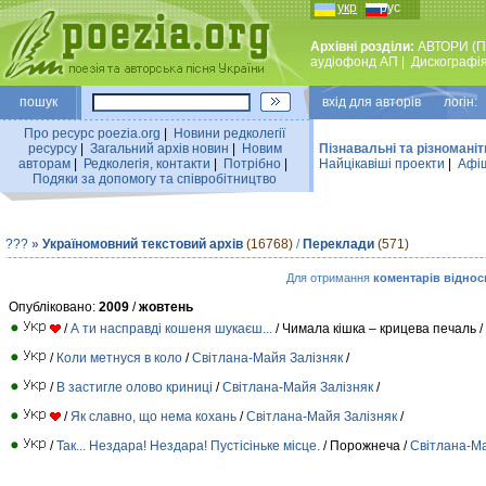
укр
рус
Архівні розділи:
АВТОРИ (П
аудiофонд АП
|
Дискографi
пошук
вхiд для авторiв логін:
Про ресурс poezia.org
|
Новини редколегiї
ресурсу
|
Загальний архiв новин
|
Новим
Пізнавальні та різноманіт
авторам
|
Редколегiя, контакти
|
Потрiбно
|
Найцiкавiшi проекти
|
Афіш
Подяки за допомогу та співробітництво
???
»
Україномовний текстовий архів
(16768)
/
Переклади
(571)
Для отримання
коментарів віднос
Опубліковано:
2009
/
жовтень
/
А ти насправді кошеня шукаєш...
/ Чимала кішка – крицева печаль /
/
Коли метнуся в коло
/
Свiтлана-Майя Залiзняк
/
/
В застигле олово криниці
/
Свiтлана-Майя Залiзняк
/
/
Як славно, що нема кохань
/
Свiтлана-Майя Залiзняк
/
/
Так... Нездара! Нездара! Пустісіньке місце.
/ Порожнеча /
Свiтлана-Ма