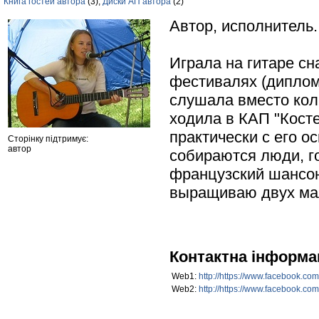
Книга гостей автора
(3),
Диски АП автора
(2)
Автор, исполнитель.
Играла на гитаре сн
фестивалях (диплом
слушала вместо кол
ходила в КАП "Косте
практически с его ос
Сторінку підтримує:
автор
собираются люди, г
французский шансон.
выращиваю двух мал
Контактна інформа
Web1:
http://https://www.facebook.co
Web2:
http://https://www.facebook.