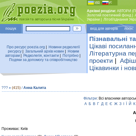
укр
рус
Архівні розділи:
АВТОРИ (П
Золотий поетичний фонд
|
України
|
Лiтоб'єднання Укр
пошук
вхiд для авторiв логін:
Пізнавальні та
Цікаві посилан
Про ресурс poezia.org
|
Новини редколегiї
ресурсу
|
Загальний архiв новин
|
Новим
Літературна пе
авторам
|
Редколегiя, контакти
|
Потрiбно
|
проекти
|
Афіша
Подяки за допомогу та співробітництво
Цікавинки і нов
???
»
(415)
/
Анна Калита
Фільтри
: Всі власники авторсь
А
Б
В
Г
Д
Е
Є
Ж
З
І
Ї
Й
К
А
Проживає: Київ