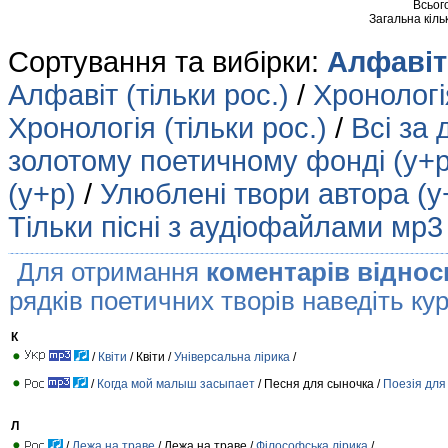
Всьог
Загальна кіль
Сортування та вибірки:
Алфавіт 
Алфавіт (тільки рос.)
/
Хронологія
Хронологія (тільки рос.)
/
Всі за 
золотому поетичному фонді (у+р
(у+р)
/
Улюблені твори автора (у
Тільки пісні з аудіофайлами мр3
Для отримання
коментарів віднос
рядків поетичних творів наведіть кур
К
/
Квіти
/ Квіти /
Універсальна лірика
/
/
Когда мой малыш засыпает
/ Песня для сыночка /
Поезія для 
Л
/
Лежа на траве
/ Лежа на траве /
Філософська лірика
/