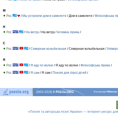
М
/
Мы устроили дом в самолете
/ Дом в самолете /
Філософська лі
Н
/
На ветру
/ На ветру /
Інтимна лірика
/
С
/
Северная колыбельная
/ Северная колыбельная /
Універ
Я
/
Я иду по волне
/ Я иду по волне /
Філософська лірика
/
/
Я сам
/ Я сам /
Поезія для (про) дітей
/
2003-2026
© Poezia.ORG
Концепцiя
Микола 
«Поезія та авторська пісня України» — Інтернет-ресурс для