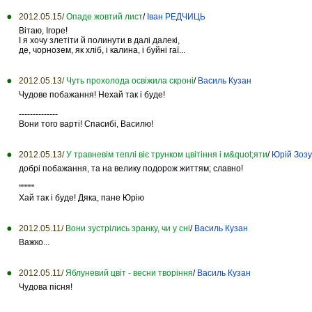
2012.05.15/
Опаде жовтий лист
/
Іван РЕДЧИЦЬ
Вітаю, Ігоре!
І я хочу злетіти й полинути в далі далекі,
де, чорнозем, як хліб, і калина, і буйні гаї...
2012.05.13/
Чуть прохолода освіжила скроні
/
Василь Кузан
Чудове побажання! Нехай так і буде!
--------------
Вони того варті! Спасибі, Василю!
2012.05.13/
У травневім теплі віє трунком цвітіння і м&quot;яти
/
Юрій Зоз
добрі побажання, та на велику подорож життям; славно!
'''''''''''
Хай так і буде! Дяка, пане Юрію
2012.05.11/
Вони зустрілись зранку, чи у сні
/
Василь Кузан
Важко...
2012.05.11/
Яблуневий цвіт - весни творіння
/
Василь Кузан
Чудова пісня!