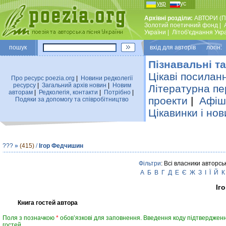
укр
рус
Архівні розділи:
АВТОРИ (П
Золотий поетичний фонд
|
України
|
Лiтоб'єднання Укр
пошук
вхiд для авторiв логін:
Пізнавальні та
Цікаві посилан
Про ресурс poezia.org
|
Новини редколегiї
ресурсу
|
Загальний архiв новин
|
Новим
Літературна пе
авторам
|
Редколегiя, контакти
|
Потрiбно
|
проекти
|
Афіша
Подяки за допомогу та співробітництво
Цікавинки і нов
???
»
(415)
/
Ігор Федчишин
Фільтри
: Всі власники авторсь
А
Б
В
Г
Д
Е
Є
Ж
З
І
Ї
Й
К
Іг
Книга гостей автора
Поля з позначкою
*
обов’язкові для заповнення. Введення коду підтвердженн
гостей