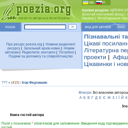
укр
рус
Архівні розділи:
АВТОРИ (П
Золотий поетичний фонд
|
України
|
Лiтоб'єднання Укр
пошук
вхiд для авторiв логін:
Пізнавальні та
Цікаві посилан
Про ресурс poezia.org
|
Новини редколегiї
ресурсу
|
Загальний архiв новин
|
Новим
Літературна пе
авторам
|
Редколегiя, контакти
|
Потрiбно
|
проекти
|
Афіша
Подяки за допомогу та співробітництво
Цікавинки і нов
???
»
(415)
/
Ігор Федчишин
Фільтри
: Всі власники авторсь
А
Б
В
Г
Д
Е
Є
Ж
З
І
Ї
Й
К
Іг
Книга гостей автора
Поля з позначкою
*
обов’язкові для заповнення. Введення коду підтвердженн
гостей