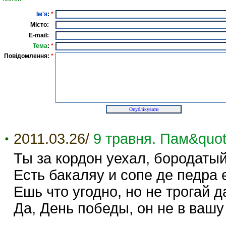
Ім'я
:
*
Місто:
E-mail:
Тема
:
*
Повідомлення:
*
2011.03.26/
9 травня. Пам&quot;
Ты за кордон уехал, бородатый
Есть бакаляу и сопе де педра 
Ешь что угодно, но не трогай д
Да, День победы, он не в вашу