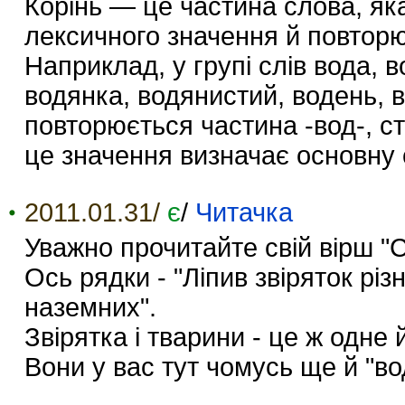
Корінь — це частина слова, як
лексичного значення й повторю
Наприклад, у групі слів вода, 
водянка, водянистий, водень, в
повторюється частина -вод-, с
це значення визначає основну 
2011.01.31/
є
/
Читачка
Уважно прочитайте свій вірш "С
Ось рядки - "Ліпив звіряток різн
наземних".
Звірятка і тварини - це ж одне й
Вони у вас тут чомусь ще й "вод