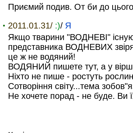
Приємий подив. От би до цього р
2011.01.31/
:)
/
Я
Якщо тварини "ВОДНЕВІ" існують
представника ВОДНЕВИХ звірят
це ж не водяний!
ВОДЯНИЙ пишете тут, а у вірші 
Ніхто не пише - ростуть росли
Сотворіння світу...тема зобов"
Не хочете порад - не буде. Ви ї