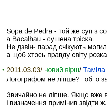
Sopa de Pedra - той же суп з с
а Bacalhau - сушена тріска.
Не дзвін- парад очікують могил
а щоб хтось правду світу розка
2011.03.03/
новий вірш
/
Таміла
Логогрифом не ліпше? тобто з
Звичайно не ліпше. Якщо вже в
і визначення примінив звідти 