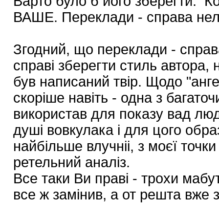
Варто було б його зберегти. К
ВАШЕ. Переклади - справа неле
Згодний, що переклади - справ
справі зберегти стиль автора, н
був написаний твір. Щодо "анг
скоріше навіть - одна з багато
використав для показу вад люд
душі вовкулака і для цого обра
найбільше влучніі, з моєї точки
ретельний аналіз.
Все таки Ви праві - трохи мабут
все ж замінив, а от решта вже 