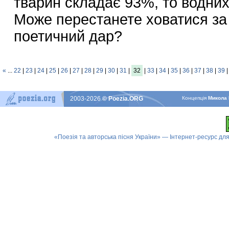
тварин складає 93%, то водни
Може перестанете ховатися за
поетичний дар?
«
...
22
|
23
|
24
|
25
|
26
|
27
|
28
|
29
|
30
|
31
|
32
|
33
|
34
|
35
|
36
|
37
|
38
|
39
2003-2026
© Poezia.ORG
Концепцiя
Микола 
«Поезія та авторська пісня України» — Інтернет-ресурс для