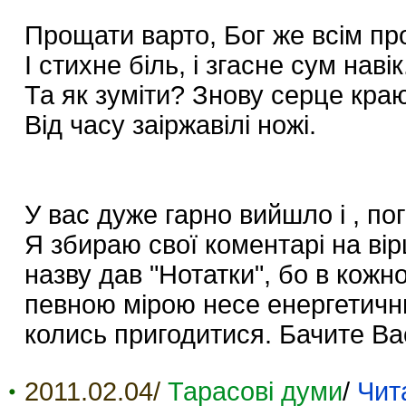
Прощати варто, Бог же всім пр
І стихне біль, і згасне сум навік
Та як зуміти? Знову серце кра
Від часу заіржавілі ножі.
У вас дуже гарно вийшло і , по
Я збираю свої коментарі на вір
назву дав "Нотатки", бо в кожн
певною мірою несе енергетични
колись пригодитися. Бачите Ва
2011.02.04/
Тарасові думи
/
Чит