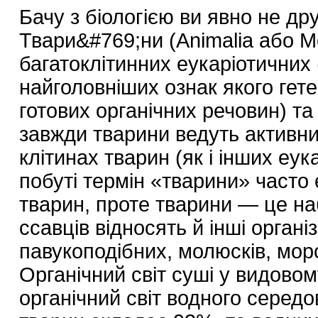
Бачу з біологією ви явно не др
Твари&#769;ни (Animalia або 
багатоклітинних еукаріотичних 
найголовніших ознак якого гет
готових органічних речовин) та
завжди тварини ведуть активни
клітинах тварин (як і інших еу
побуті термін «тварини» часто є
тварин, проте тварини — це на
ссавців відносять й інші організ
павукоподібних, молюсків, морс
Органічний світ суші у видовом
органічний світ водного середо