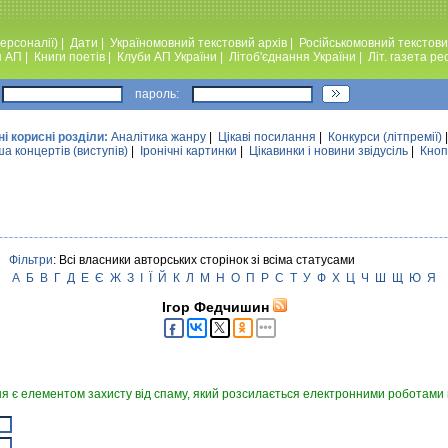
ерсоналії)
|
Дати
|
Україномовний текстовий архiв
|
Російськомовний текстови
я АП
|
Книги поетiв
|
Клуби АП України
|
Лiтоб'єднання України
|
Лiт. газета ре
пароль:
ні корисні розділи:
Аналiтика жанру
|
Цікаві посилання
|
Конкурси (лiтпремiї)
а концертів (виступів)
|
Iронiчнi картинки
|
Цікавинки і новини звідусіль
|
Кноп
Фільтри
: Всі власники авторських сторінок зі всіма статусами
А
Б
В
Г
Д
Е
Є
Ж
З
І
Ї
Й
К
Л
М
Н
О
П
Р
С
Т
У
Ф
Х
Ц
Ч
Ш
Щ
Ю
Я
Ігор Федчишин
я є елементом захисту від спаму, який розсилається електронними роботами в