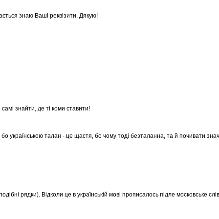
ається знаю Ваші реквізити. Дякую!
самі знайти, де ті коми ставити!
 бо українською талан - це щастя, бо чому тоді безталанна, та й почивати зн
одібні рядки). Відколи це в українській мові прописалось підле московське слі