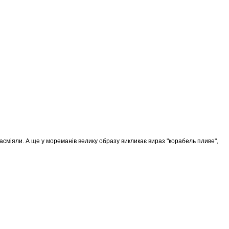
 засміяли. А ще у мореманів велику образу викликає вираз "корабель пливе",