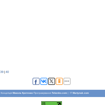
|
39
|
40
Концепцiя
Микола Кротенко
Програмування
Tebenko.com
| IT
Martynuk.com