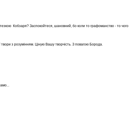
езкою Кобзаря? Заспокойтеся, шановний, бо коли то графоманство - то чого в
ої твори з розумінням. Ціную Вашу творчість. З повагою Борода.
амо...