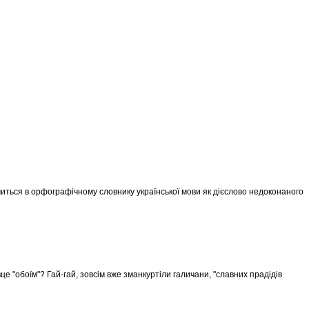
ачиться в орфографічному словнику української мови як дієслово недоконаного
вце "обоїм"? Гай-гай, зовсім вже зманкуртіли галичани, "славних прадідів