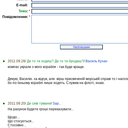
E-mail:
Тема
:
*
Повідомлення:
*
2011.09.28/
Де то ти ходиш? Де то ти бродиш?
/
Василь Кузан
компас украли з мого корабля - так буде краще.
Дякую, Василю. за відгук, але вірш присвяченій морській справі то і наго
бо по-їхньому кораблі лише ходять. Служив на флоті, знаю.
2011.09.20/
Де сиві тумани
/
Sap...
На рахунок будете гроші переказувати...
Щодо...
Що стосується...
Стосовно...