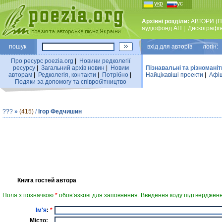
укр
рус
Архівні розділи:
АВТОРИ (П
аудiофонд АП
|
Дискографi
пошук
вхiд для авторiв логін:
Про ресурс poezia.org
|
Новини редколегiї
ресурсу
|
Загальний архiв новин
|
Новим
Пізнавальні та різноманіт
авторам
|
Редколегiя, контакти
|
Потрiбно
|
Найцiкавiшi проекти
|
Афіш
Подяки за допомогу та співробітництво
???
»
(415)
/
Ігор Федчишин
Книга гостей автора
Поля з позначкою
*
обов’язкові для заповнення. Введення коду підтвердженн
Ім'я
:
*
Місто: