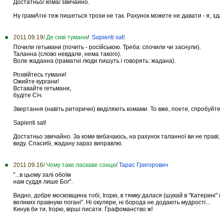
Достатньо/ кома/ звичайно.
Ну грамАтні теж пишеться трохи не так. Рахунок можете не давати - я, зд
2011.09.19/
Де сиві тумани
/
Sapienti sat!
Почили гетьмани (почить - російською. Треба: спочили чи заснули).
Таланна (слово невдале, нема такого).
Воле жаданна (граматні люди пишуть і говорять: жадана).
Розвійтесь тумани!
Ожийте кургани!
Вставайте гетьмани,
будіте Січ.
Звертання (навіть риторичні) виділяють комами. То вже, поете, спробуйте 
Sapienti sat!
Достатньо звичайно. За коми вибачаюсь, на рахунок таланної ви не праві,
виду. Спасибі, жадану зараз виправлю.
2011.09.16/
Чому таке ласкаве сонце
/
Тарас Григорович
"...в цьому залі обоїм
нам суддя лише Бог".
Видно, добре московщина тобі, Ігорю, в тямку далася (шукай в "Катерині" п
великих правнуки погані". Ні окуляри, ні борода не додають мудрості...
Кинув би ти, Ігорю, вірші писати. Графоманство ж!