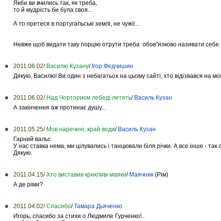
Якби ви вчились так, як треба,
то й мудрість би була своя...
А то претеся в португальські землі, не чужії...
Невже щоб видати таку порцію отрути треба обов"язково називати себе т
2011.06.02/
Василю Кузану
/
Ігор Федчишин
Дякую, Василю! Ви один з небагатьох на цьому сайті, хто відізвався на м
2011.06.02/
Над Чорториєм лебеді летять
/
Василь Кузан
А закінчення аж протинає душу...
2011.05.25/
Мов наречені, край води
/
Василь Кузан
Гарний вальс.
У нас ставка нема, ми цілувались і танцювали біля річки. А все інше - так с
Дякую.
2011.04.15/
Хто виставив крикливі маяки
/
Маячник
(Рiм)
А де рiми?
2011.04.02/
Спасибо
/
Тамара Дьяченко
Игорь, спасибо за стихи о Людмиле Гурченко!..