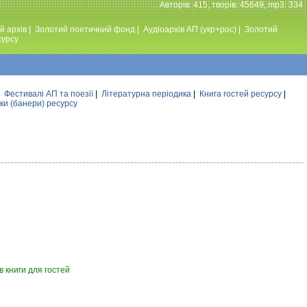
Авторiв: 415, творiв: 45649, mp3: 334
й архів
|
Золотий поетичний фонд
|
Аудiоархiв АП (укр+рос)
|
Золотий
сурсу
|
Фестивалi АП та поезiї
|
Літературна періодика
|
Книга гостей ресурсу
|
ки (банери) ресурсу
 книги для гостей