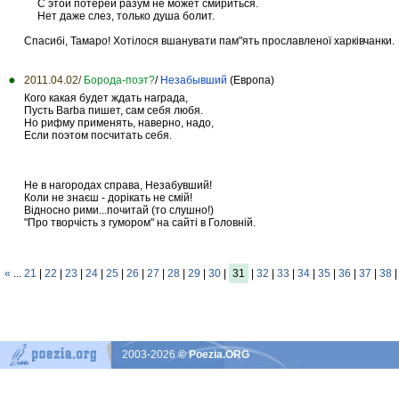
С этой потерей разум не может смириться.
Нет даже слез, только душа болит.
Спасибі, Тамаро! Хотілося вшанувати пам"ять прославленої харківчанки.
2011.04.02/
Борода-поэт?
/
Незабывший
(Европа)
Кого какая будет ждать награда,
Пусть Barba пишет, сам себя любя.
Но рифму применять, наверно, надо,
Если поэтом посчитать себя.
Не в нагородах справа, Незабувший!
Коли не знаєш - дорікать не смій!
Відносно рими...почитай (то слушно!)
"Про творчість з гумором" на сайті в Головній.
«
...
21
|
22
|
23
|
24
|
25
|
26
|
27
|
28
|
29
|
30
|
31
|
32
|
33
|
34
|
35
|
36
|
37
|
38
2003-2026
© Poezia.ORG