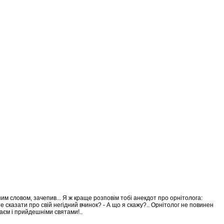
ним словом, зачепив... Я ж краще розповім тобі анекдот про орнітолога:
е сказати про свій негідний вчинок? - А що я скажу?.. Орнітолог не повинен
лаєм і прийдешніми святами!..