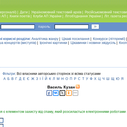
ерсоналії)
|
Дати
|
Україномовний текстовий архiв
|
Російськомовний текстови
я АП
|
Книги поетiв
|
Клуби АП України
|
Лiтоб'єднання України
|
Лiт. газета ре
пароль:
ні корисні розділи:
Аналiтика жанру
|
Цікаві посилання
|
Конкурси (лiтпремiї)
а концертів (виступів)
|
Iронiчнi картинки
|
Цікавинки і новини звідусіль
|
Кноп
Фільтри
: Всі власники авторських сторінок зі всіма статусами
А
Б
В
Г
Д
Е
Є
Ж
З
І
Ї
Й
К
Л
М
Н
О
П
Р
С
Т
У
Ф
Х
Ц
Ч
Ш
Щ
Ю
Я
Василь Кузан
я є елементом захисту від спаму, який розсилається електронними роботами в