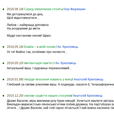
2016.06.19/
Серед облуплених століть
/
Ігор Федчишин
Ми доторкнулися до дна,
Щоб відштовхнутися...
Любов – найкраща допомога
На роздоріжжі до мети.
Мудрі настанови синові! Щиро
2016.05.18/
Бомба – в моїй голові.
/
Ан. Криловець
Ух ти! Файно так, особливо про пелюстя...
2016.05.10/
Імплантація пам’яті.
/
Ан. Криловець
Актуальний вірш. І художньо переконливий...
2016.01.08/
Акорди безсоння ховають у книгу
/
Анатолій Криловець
Глибокий за своїми алюзіями вірш. А подекуди, сказати б, "епанафоричн
2015.12.20/
липове суцвіття наших стосунків
/
Анатолій Криловець
Друже Василю, вірш викликав цілу бурю емоцій. Хочеться хвалити автора, б
Викладач марксистсько-ленінської етики побив дружину. На партзборах розб
літати... / Друже Василю, хай тобі гарно літається! І хай кожна насінина