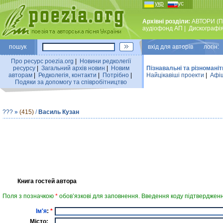
укр
рус
Архівні розділи:
АВТОРИ (П
аудiофонд АП
|
Дискографi
пошук
вхiд для авторiв логін:
Про ресурс poezia.org
|
Новини редколегiї
ресурсу
|
Загальний архiв новин
|
Новим
Пізнавальні та різноманіт
авторам
|
Редколегiя, контакти
|
Потрiбно
|
Найцiкавiшi проекти
|
Афіш
Подяки за допомогу та співробітництво
???
»
(415)
/
Василь Кузан
Книга гостей автора
Поля з позначкою
*
обов’язкові для заповнення. Введення коду підтвердженн
Ім'я
:
*
Місто: