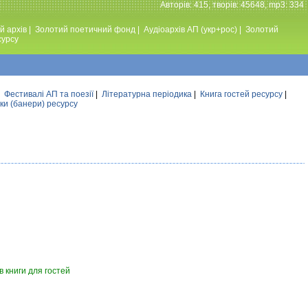
Авторiв: 415, творiв: 45648, mp3: 334
й архів
|
Золотий поетичний фонд
|
Аудiоархiв АП (укр+рос)
|
Золотий
сурсу
|
Фестивалi АП та поезiї
|
Літературна періодика
|
Книга гостей ресурсу
|
ки (банери) ресурсу
 книги для гостей