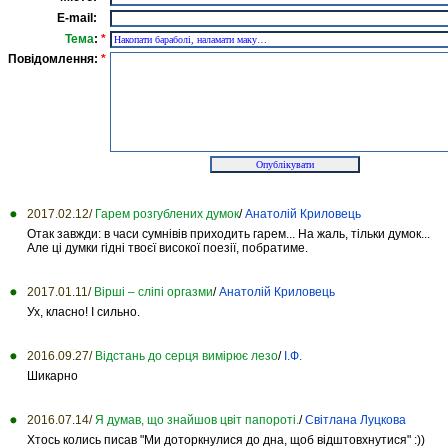
E-mail:
Тема
:
*
Повідомлення:
*
2017.02.12/
Гарем розгублених думок
/
Анатолій Криловець
Отак завжди: в часи сумнівів приходить гарем... На жаль, тільки думок...
Але ці думки гідні твоєї високої поезії, побратиме.
2017.01.11/
Вірші – сліпі оргазми
/
Анатолій Криловець
Ух, класно! І сильно.
2016.09.27/
Відстань до серця вимірює лезо
/
І.Ф.
Шикарно
2016.07.14/
Я думав, що знайшов цвіт папороті.
/
Світлана Луцкова
Хтось колись писав "Ми доторкнулися до дна, щоб відштовхнутися" :))