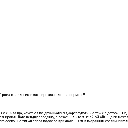
а" рима взагалі викликає щире захоплення формою!!!
о є (!) за що, хочеться по-дружньому піджартовувати, бо теж є підстави... Од
ирають його негідну поведінку, пісочать. - Як вам не ай-ай-ай!.. Що ви может
 твого слова і не тільки слова падає за призначенням! Із вчорашнім святим Мико