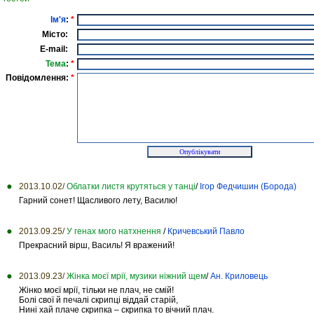
Ім'я
:
*
Місто:
E-mail:
Тема
:
*
Повідомлення:
*
2013.10.02/
Облатки листя крутяться у танці
/
Ігор Федчишин (Борода)
Гарний сонет! Щасливого лету, Василю!
2013.09.25/
У генах мого натхнення
/
Кричевський Павло
Прекрасний вiрш, Василь! Я вражений!
2013.09.23/
Жінка моєї мрії, музики ніжний щем
/
Ан. Криловець
Жінко моєї мрії, тільки не плач, не смій!
Болі свої й печалі скрипці віддай старій,
Нині хай плаче скрипка – скрипка то вічний плач.