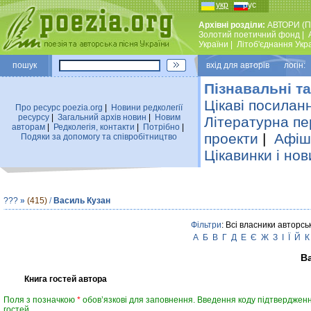
укр
рус
Архівні розділи:
АВТОРИ (П
Золотий поетичний фонд
|
України
|
Лiтоб'єднання Укр
пошук
вхiд для авторiв логін:
Пізнавальні та
Цікаві посилан
Про ресурс poezia.org
|
Новини редколегiї
ресурсу
|
Загальний архiв новин
|
Новим
Літературна пе
авторам
|
Редколегiя, контакти
|
Потрiбно
|
проекти
|
Афіша
Подяки за допомогу та співробітництво
Цікавинки і нов
???
»
(415)
/
Василь Кузан
Фільтри
: Всі власники авторсь
А
Б
В
Г
Д
Е
Є
Ж
З
І
Ї
Й
К
В
Книга гостей автора
Поля з позначкою
*
обов’язкові для заповнення. Введення коду підтвердженн
гостей