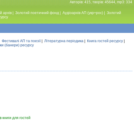
Авторiв: 415, творiв: 45644, mp3: 334
й архів
|
Золотий поетичний фонд
|
Аудiоархiв АП (укр+рос)
|
Золотий
сурсу
|
Фестивалi АП та поезiї
|
Літературна періодика
|
Книга гостей ресурсу
|
ки (банери) ресурсу
 книги для гостей