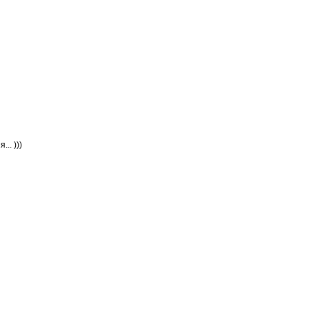
.. )))