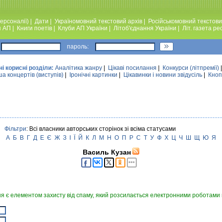
ерсоналії)
|
Дати
|
Україномовний текстовий архiв
|
Російськомовний текстови
я АП
|
Книги поетiв
|
Клуби АП України
|
Лiтоб'єднання України
|
Лiт. газета ре
пароль:
ні корисні розділи:
Аналiтика жанру
|
Цікаві посилання
|
Конкурси (лiтпремiї)
а концертів (виступів)
|
Iронiчнi картинки
|
Цікавинки і новини звідусіль
|
Кноп
Фільтри
: Всі власники авторських сторінок зі всіма статусами
А
Б
В
Г
Д
Е
Є
Ж
З
І
Ї
Й
К
Л
М
Н
О
П
Р
С
Т
У
Ф
Х
Ц
Ч
Ш
Щ
Ю
Я
Василь Кузан
я є елементом захисту від спаму, який розсилається електронними роботами в