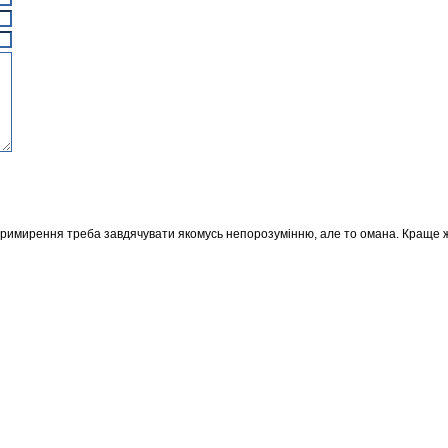
примирення треба завдячувати якомусь непорозумінню, але то омана. Краще жи