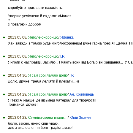
спробуйте прикласти назамість:
Уперше усміхнено й свідомо: «Мамо»…
?
з повагою й добром
2013.05.08/
Янголе-охоронцю
/
Яфинка
Хай завжди з тобою буде Янгол-охоронець! Дуже гарна поезія! Щемна! Ні
2013.05.08/
Янголе-охоронцю
/
І.Р.
Янголи є насправді, Василю... І мають вони від Бога різні завдання... У Св
2013.04.30/
Я сам собі ламаю долю
/
І.Р.
Долю, друже, треба леліяти й плекати...)))
2013.04.29/
Я сам собі ламаю долю
/
Ан. Криловець
Я теж! А інакше, де візьмеш матеріал для творчості!
Тримайся, друже!
2013.04.23/
Сумніви-зерна впали…
/
Юрій Зозуля
болю, звісно, ніжно співчуваю...
але з висловлення його - радість маю!