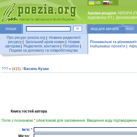
укр
рус
Архівні розділи:
АВТОРИ (П
аудiофонд АП
|
Дискографi
пошук
вхiд для авторiв логін:
Про ресурс poezia.org
|
Новини редколегiї
ресурсу
|
Загальний архiв новин
|
Новим
Пізнавальні та різноманіт
авторам
|
Редколегiя, контакти
|
Потрiбно
|
Найцiкавiшi проекти
|
Афіш
Подяки за допомогу та співробітництво
???
»
(415)
/
Василь Кузан
Книга гостей автора
Поля з позначкою
*
обов’язкові для заповнення. Введення коду підтвердженн
Ім'я
:
*
Місто: