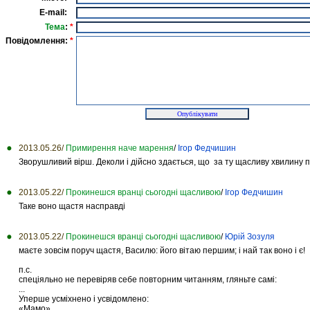
E-mail:
Тема
:
*
Повідомлення:
*
2013.05.26/
Примирення наче марення
/
Ігор Федчишин
Зворушливий вірш. Деколи і дійсно здається, що за ту щасливу хвилину 
2013.05.22/
Прокинешся вранці сьогодні щасливою
/
Ігор Федчишин
Таке воно щастя насправді
2013.05.22/
Прокинешся вранці сьогодні щасливою
/
Юрій Зозуля
маєте зовсім поруч щастя, Василю: його вітаю першим; і най так воно і є!
п.с.
спеціяльно не перевіряв себе повторним читанням, гляньте самі:
...
Уперше усміхнено і усвідомлено:
«Мамо»…