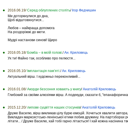
2016.06.19/
Серед облуплених століть
/
Ігор Федчишин
Ми доторкнулися до дна,
Щоб відштовхнутися...
Любов – найкраща допомога
На роздоріжжі до мети.
Мудрі настанови синові! Щиро
2016.05.18/
Бомба – в моїй голові.
/
Ан. Криловець
Ух ти! Файно так, особливо про пелюстя...
2016.05.10/
Імплантація пам’яті.
/
Ан. Криловець
Актуальний вірш. І художньо переконливий...
2016.01.08/
Акорди безсоння ховають у книгу
/
Анатолій Криловець
Глибокий за своїми алюзіями вірш. А подекуди, сказати б, "епанафоричн
2015.12.20/
липове суцвіття наших стосунків
/
Анатолій Криловець
Друже Василю, вірш викликав цілу бурю емоцій. Хочеться хвалити автора, б
Викладач марксистсько-ленінської етики побив дружину. На партзборах розб
літати... / Друже Василю, хай тобі гарно літається! І хай кожна насінина