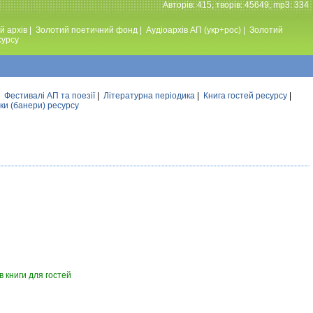
Авторiв: 415, творiв: 45649, mp3: 334
й архів
|
Золотий поетичний фонд
|
Аудiоархiв АП (укр+рос)
|
Золотий
сурсу
|
Фестивалi АП та поезiї
|
Літературна періодика
|
Книга гостей ресурсу
|
ки (банери) ресурсу
 книги для гостей