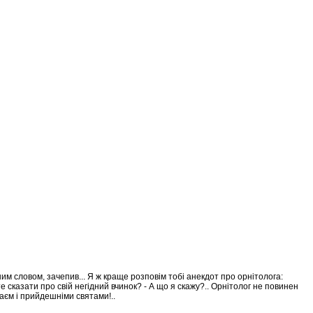
ним словом, зачепив... Я ж краще розповім тобі анекдот про орнітолога:
е сказати про свій негідний вчинок? - А що я скажу?.. Орнітолог не повинен
лаєм і прийдешніми святами!..