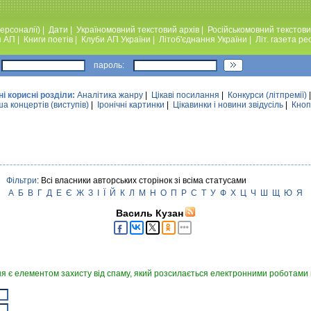
ерсоналії)
|
Дати
|
Україномовний текстовий архiв
|
Російськомовний текстови
я АП
|
Книги поетiв
|
Клуби АП України
|
Лiтоб'єднання України
|
Лiт. газета ре
пароль:
ні корисні розділи:
Аналiтика жанру
|
Цікаві посилання
|
Конкурси (лiтпремiї)
а концертів (виступів)
|
Iронiчнi картинки
|
Цікавинки і новини звідусіль
|
Кноп
Фільтри
: Всі власники авторських сторінок зі всіма статусами
А
Б
В
Г
Д
Е
Є
Ж
З
І
Ї
Й
К
Л
М
Н
О
П
Р
С
Т
У
Ф
Х
Ц
Ч
Ш
Щ
Ю
Я
Василь Кузан
я є елементом захисту від спаму, який розсилається електронними роботами в