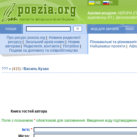
укр
рус
Архівні розділи:
АВТОРИ (П
аудiофонд АП
|
Дискографi
пошук
вхiд для авторiв логін:
Про ресурс poezia.org
|
Новини редколегiї
ресурсу
|
Загальний архiв новин
|
Новим
Пізнавальні та різноманіт
авторам
|
Редколегiя, контакти
|
Потрiбно
|
Найцiкавiшi проекти
|
Афіш
Подяки за допомогу та співробітництво
???
»
(415)
/
Василь Кузан
Книга гостей автора
Поля з позначкою
*
обов’язкові для заповнення. Введення коду підтвердженн
Ім'я
:
*
Місто: