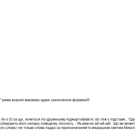
а" рима взагалі викликає щире захоплення формою!!!
о є (!) за що, хочеться по-дружньому піджартовувати, бо теж є підстави... Од
ирають його негідну поведінку, пісочать. - Як вам не ай-ай-ай!.. Що ви может
 твого слова і не тільки слова падає за призначенням! Із вчорашнім святим Мико