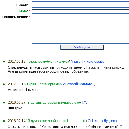
E-mail:
Тема
:
*
Повідомлення:
*
2017.02.12/
Гарем розгублених думок
/
Анатолій Криловець
Отак завжди: в часи сумнівів приходить гарем... На жаль, тільки думок...
Але ці думки гідні твоєї високої поезії, побратиме.
2017.01.11/
Вірші – сліпі оргазми
/
Анатолій Криловець
Ух, класно! І сильно.
2016.09.27/
Відстань до серця вимірює лезо
/
І.Ф.
Шикарно
2016.07.14/
Я думав, що знайшов цвіт папороті.
/
Світлана Луцкова
Хтось колись писав "Ми доторкнулися до дна, щоб відштовхнутися" :))