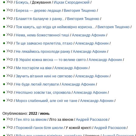
/
Божусь,
/ Дожування /
Ицхак Скородинский
/
/
Береза — дерево ледаще
/
Виктория Тищенко
/
/
Блакиття балакуче з ранку...
/
Виктория Тищенко
/
/
Тож кажуть, що ягіда ця неймовірно корисна...
/
Виктория Тищенко
/
/
Нема, нема божественної тиші
/
Александр Афонин
/
/
Ти ще завчасно прилетіла, птахо
/
Александр Афонин
/
/
Не лякаймось прохолоди ранку
/
Александр Афонин
/
/
В Україні кожна весна — то велике свято
/
Александр Афонин
/
/
Ми постаріли на віки
/
Александр Афонин
/
/
Звучить вітання нині не святково
/
Александр Афонин
/
/
Не буде лютий лютувати
/
Александр Афонин
/
/
Неспішно зовсім так, спроквола
/
Александр Афонин
/
/
Мороз слабенький, але сніг не тане
/
Александр Афонин
/
Опубликовано:
2022
/
июнь
/
Ген літо за вікном
/ Літо за вікном /
Андрей Рассказов
/
/
Порожній ґанок біля школи
/ У кожній крихті /
Андрей Рассказов
/
/
Війна все навкруг підім'яла, загарбала
/ Червоне /
Андрей Рассказов
/