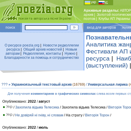
укр
рус
Архивные разделы:
АВТОР
архив
|
Золотой поэтически
поэтов
|
Клубы АП Украины
поиск
вход для авторов логин
Познавательн
Аналитика жан
О ресурсе poezia.org
|
Новости редколлегии
ресурса
|
Общий архив новостей
|
Новым
Фестивали АП 
авторам
|
Редколлегия, контакты
|
Нужно
|
ресурса
|
Наиб
Благодарности за помощь и сотрудничество
(выступлений)
???
»
Украиноязычный текстовый архив
(16769)
/
Универсальная лирика
(
Для получения
комментариев о графических символах
слева возле первых ст
Опубликовано:
2022
/
август
/
Захопила відьма Телесика
/ Захопила відьма Телесика /
Вікторія Торо
/
Не довіряй ні гніву, ні словам
/ На страту /
Вікторія Торон
/
Опубликовано:
2022
/
июль