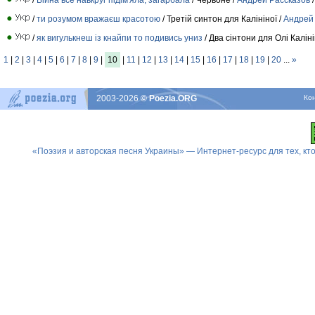
/
ти розумом вражаєш красотою
/ Третій синтон для Калініної /
Андрей
/
як вигулькнеш із кнайпи то подивись униз
/ Два сінтони для Олі Каліні
1
|
2
|
3
|
4
|
5
|
6
|
7
|
8
|
9
|
10
|
11
|
12
|
13
|
14
|
15
|
16
|
17
|
18
|
19
|
20
...
»
2003-2026
© Poezia.ORG
Ко
«Поэзия и авторская песня Украины» — Интернет-ресурс для тех, к