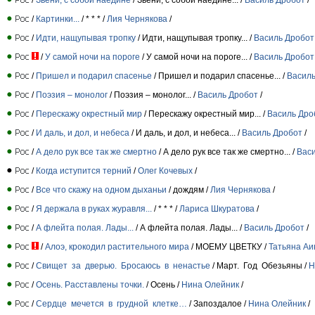
/
Картинки...
/ * * * /
Лия Чернякова
/
/
Идти, нащупывая тропку
/ Идти, нащупывая тропку... /
Василь Дробот
/
У самой ночи на пороге
/ У самой ночи на пороге... /
Василь Дробот
/
Пришел и подарил спасенье
/ Пришел и подарил спасенье... /
Василь
/
Поэзия – монолог
/ Поэзия – монолог... /
Василь Дробот
/
/
Перескажу окрестный мир
/ Перескажу окрестный мир... /
Василь Дро
/
И даль, и дол, и небеса
/ И даль, и дол, и небеса... /
Василь Дробот
/
/
А дело рук все так же смертно
/ А дело рук все так же смертно... /
Вас
/
Когда иступится терний
/
Олег Кочевых
/
/
Все что скажу на одном дыханьи
/ дождям /
Лия Чернякова
/
/
Я держала в руках журавля...
/ * * * /
Лариса Шкуратова
/
/
А флейта полая. Лады...
/ А флейта полая. Лады... /
Василь Дробот
/
/
Алоэ, крокодил растительного мира
/ МОЕМУ ЦВЕТКУ /
Татьяна Аи
/
Свищет за дверью. Бросаюсь в ненастье
/ Март. Год Обезьяны /
Н
/
Осень. Расставлены точки.
/ Осень /
Нина Олейник
/
/
Сердце мечется в грудной клетке…
/ Запоздалое /
Нина Олейник
/