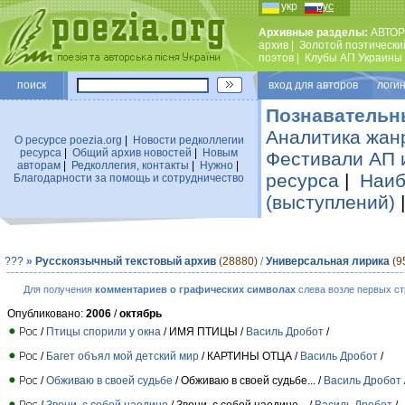
укр
рус
Архивные разделы:
АВТОР
архив
|
Золотой поэтически
поэтов
|
Клубы АП Украины
поиск
вход для авторов логин
Познавательн
Аналитика жан
О ресурсе poezia.org
|
Новости редколлегии
ресурса
|
Общий архив новостей
|
Новым
Фестивали АП 
авторам
|
Редколлегия, контакты
|
Нужно
|
ресурса
|
Наиб
Благодарности за помощь и сотрудничество
(выступлений)
???
»
Русскоязычный текстовый архив
(28880)
/
Универсальная лирика
(9
Для получения
комментариев о графических символах
слева возле первых ст
Опубликовано:
2006
/
октябрь
/
Птицы спорили у окна
/ ИМЯ ПТИЦЫ /
Василь Дробот
/
/
Багет объял мой детский мир
/ КАРТИНЫ ОТЦА /
Василь Дробот
/
/
Обживаю в своей судьбе
/ Обживаю в своей судьбе... /
Василь Дробот
/
Звени, с собой наедине
/ Звени, с собой наедине... /
Василь Дробот
/