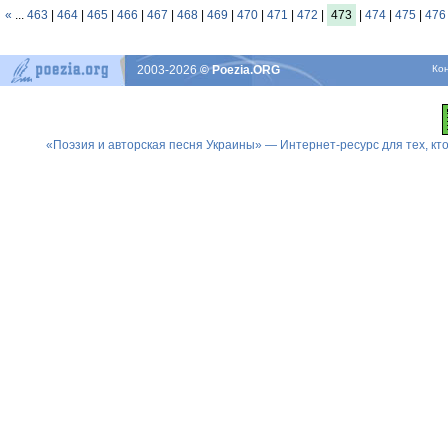
«
...
463
|
464
|
465
|
466
|
467
|
468
|
469
|
470
|
471
|
472
|
473
|
474
|
475
|
476
2003-2026
© Poezia.ORG
Ко
«Поэзия и авторская песня Украины» — Интернет-ресурс для тех, к