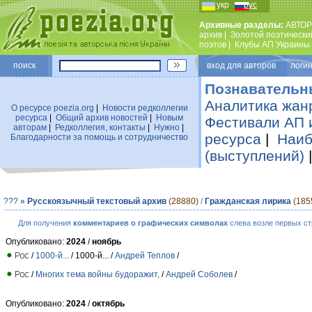
укр
рус
Архивные разделы:
АВТОР
архив
|
Золотой поэтически
поэтов
|
Клубы АП Украины
поиск
вход для авторов логин
Познавательн
Аналитика жан
О ресурсе poezia.org
|
Новости редколлегии
ресурса
|
Общий архив новостей
|
Новым
Фестивали АП 
авторам
|
Редколлегия, контакты
|
Нужно
|
ресурса
|
Наиб
Благодарности за помощь и сотрудничество
(выступлений)
???
»
Русскоязычный текстовый архив
(28880)
/
Гражданская лирика
(185
Для получения
комментариев о графических символах
слева возле первых ст
Опубликовано:
2024
/
ноябрь
/
1000-й...
/ 1000-й... /
Андрей Теплов
/
/
Многих тема войны будоражит,
/
Андрей Соболев
/
Опубликовано:
2024
/
октябрь