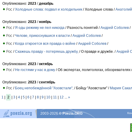
Опубликовано:
2023
/
декабрь
/
Холодные слова: подвал и холодильник
/ Холодные слова /
Анатолий
Опубликовано:
2023
/
ноябрь
/
Я оды режиму не пел никогда
/ Разность понятий /
Андрей Соболев
/
/
Челове, прикоснувшися к власти
/
Андрей Соболев
/
/
Когда откроется вся правда о войне
/
Андрей Соболев
/
/
Скажешь правду - потеряешь дружбу,
/ О правде и дружбе. /
Андрей 
Опубликовано:
2023
/
октябрь
/
Не гостями у нас в дому
/ Об экспертах, политологах, обозревателях 
Опубликовано:
2023
/
сентябрь
/
Боец непобеждённой "Азовстали",
/ Бойцу "Азовстали" /
Мария Сака
1
|
2
|
3
|
4
|
5
|
6
|
7
|
8
|
9
|
10
|
11
|
12
...
»
2003-2026
© Poezia.ORG
Ко