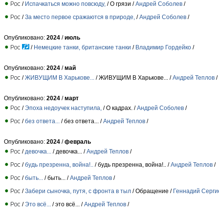
/
Испачкаться можно повсюду,
/ О грязи /
Андрей Соболев
/
/
За место первое сражаются в природе,
/
Андрей Соболев
/
Опубликовано:
2024
/
июль
/
Немецкие танки, британские танки
/
Владимир Гордейко
/
Опубликовано:
2024
/
май
/
ЖИВУЩИМ В Харькове...
/ ЖИВУЩИМ В Харькове... /
Андрей Теплов
/
Опубликовано:
2024
/
март
/
Эпоха недоучек наступила,
/ О кадрах. /
Андрей Соболев
/
/
без ответа...
/ без ответа... /
Андрей Теплов
/
Опубликовано:
2024
/
февраль
/
девочка...
/ девочка... /
Андрей Теплов
/
/
будь презренна, война!..
/ будь презренна, война!.. /
Андрей Теплов
/
/
быть...
/ быть... /
Андрей Теплов
/
/
Забери сыночка, путя, с фронта в тыл
/ Обращение /
Геннадий Серги
/
Это всё...
/ это всё... /
Андрей Теплов
/