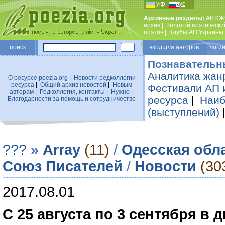
укр
рус
Архивные разделы:
АВТОР
архив
|
Золотой поэтически
поэтов
|
Клубы АП Украины
поиск
вход для авторов логин
Познавательн
Аналитика жан
О ресурсе poezia.org
|
Новости редколлегии
ресурса
|
Общий архив новостей
|
Новым
Фестивали АП 
авторам
|
Редколлегия, контакты
|
Нужно
|
ресурса
|
Наиб
Благодарности за помощь и сотрудничество
(выступлений)
???
»
Array
(11)
/
Одесская обл
Союз Писателей
/
Новости
(30
2017.08.01
С 25 августа по 3 сентября в 