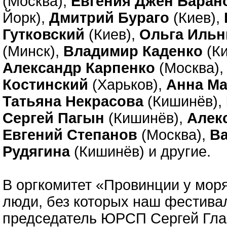
(Москва),
Евгения Джен Баран
Йорк),
Дмитрий Бураго
(Киев),
Гутковский
(Киев),
Ольга Ильн
(Минск),
Владимир Каденко
(Ки
Александр Карпенко
(Москва)
Костинский
(Харьков),
Анна М
Татьяна Некрасова
(Кишинёв),
Сергей Пагын
(Кишинёв),
Алек
Евгений Степанов
(Москва),
В
Рудягина
(Кишинёв) и другие.
В оргкомитет «Провинции у моря
люди, без которых наш фестивал
председатель ЮРСП Сергей Глав