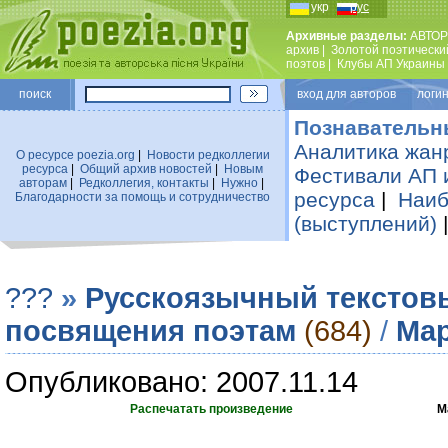
укр
рус
Архивные разделы:
АВТОР
архив
|
Золотой поэтически
поэтов
|
Клубы АП Украины
поиск
вход для авторов логин
Познавательн
Аналитика жан
О ресурсе poezia.org
|
Новости редколлегии
ресурса
|
Общий архив новостей
|
Новым
Фестивали АП 
авторам
|
Редколлегия, контакты
|
Нужно
|
ресурса
|
Наиб
Благодарности за помощь и сотрудничество
(выступлений)
???
»
Русскоязычный текстов
посвящения поэтам
(684)
/
Мар
Опубликовано: 2007.11.14
Распечатать произведение
М