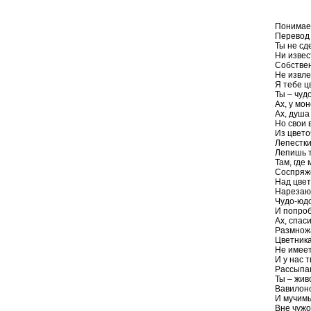
Понимае
Перевод
Ты не сд
Ни извес
Собствен
Не извле
Я тебе ц
Ты – чуд
Ах, у мо
Ах, душа 
Но свои 
Из цвето
Лепестки
Лепишь т
Там, где
Соспряж
Над цвет
Нарезаю
Чудо-юдо
И попроб
Ах, спас
Размнож
Цветника
Не имеет
И у нас 
Рассыпаю
Ты – жи
Вавилонс
И мучим
Вне чужо