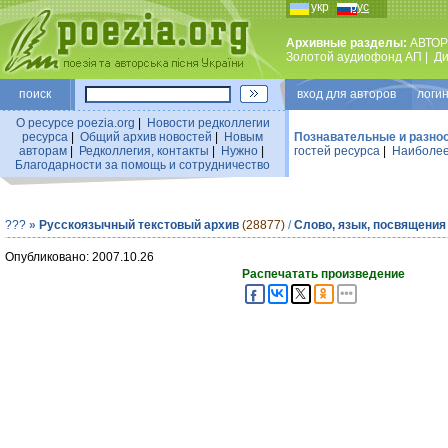
укр
рус
Архивные разделы:
АВТОР
Золотой аудиофонд АП
|
Ди
поиск
вход для авторов логин
О ресурсе poezia.org
|
Новости редколлегии
ресурса
|
Общий архив новостей
|
Новым
Познавательные и разно
авторам
|
Редколлегия, контакты
|
Нужно
|
гостей ресурса
|
Наиболее
Благодарности за помощь и сотрудничество
???
»
Русскоязычный текстовый архив
(28877)
/
Слово, язык, посвящения
Опубликовано: 2007.10.26
Распечатать произведение