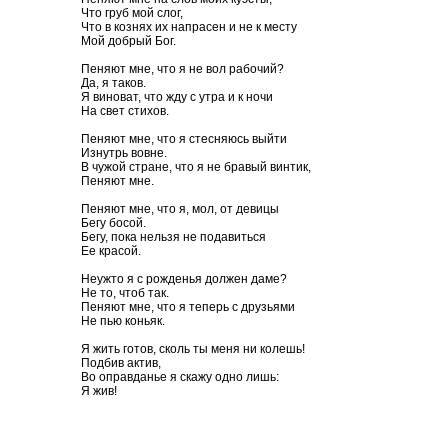
Что груб мой слог,
Что в кознях их напрасен и не к месту
Мой добрый Бог.
Пеняют мне, что я не вол рабочий?
Да, я таков.
Я виноват, что жду с утра и к ночи
На свет стихов.
Пеняют мне, что я стесняюсь выйти
Изнутрь вовне.
В чужой стране, что я не бравый винтик,
Пеняют мне.
Пеняют мне, что я, мол, от девицы
Бегу босой.
Бегу, пока нельзя не подавиться
Ее красой.
Неужто я с рожденья должен даме?
Не то, чтоб так.
Пеняют мне, что я теперь с друзьями
Не пью коньяк.
Я жить готов, сколь ты меня ни колешь!
Подбив актив,
Во оправданье я скажу одно лишь:
Я жив!