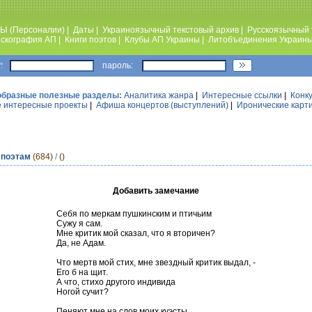
Ы (Персоналии)
|
Даты
|
Украиноязычный текстовый архив
|
Русскоязычный 
скография АП
|
Книги поэтов
|
Клубы АП Украины
|
Литобъединения Украин
:
пароль:
образные полезные разделы:
Аналитика жанра
|
Интересные ссылки
|
Конк
 интересные проекты
|
Афиша концертов (выступлений)
|
Иронические карт
 поэтам
(684)
/
()
Добавить замечание
Себя по меркам пушкинским и птичьим
Сужу я сам.
Мне критик мой сказал, что я вторичен?
Да, не Адам.
Что мертв мой стих, мне звездный критик выдал, -
Его б на щит.
А что, стихо другого индивида
Ногой сучит?
Пеняют мне на слов моих куэсты,