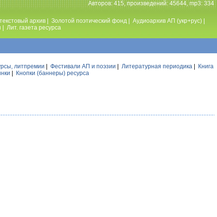
Авторов: 415, произведений: 45644, mp3: 334
текстовый архив
|
Золотой поэтический фонд
|
Аудиоархив АП (укр+рус)
|
ы
|
Лит. газета ресурса
урсы, литпремии
|
Фестивали АП и поэзии
|
Литературная периодика
|
Книга
инки
|
Кнопки (баннеры) ресурса