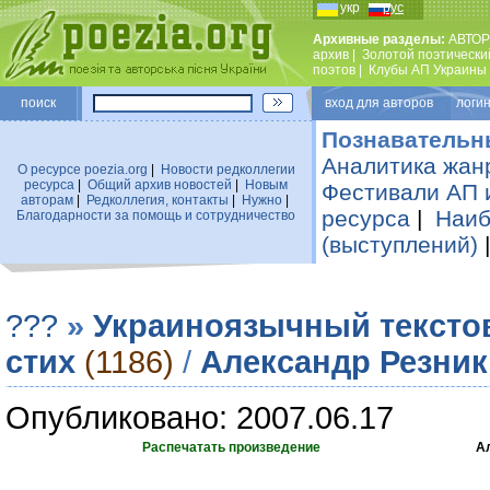
укр
рус
Архивные разделы:
АВТОР
архив
|
Золотой поэтически
поэтов
|
Клубы АП Украины
поиск
вход для авторов логин
Познавательн
Аналитика жан
О ресурсе poezia.org
|
Новости редколлегии
ресурса
|
Общий архив новостей
|
Новым
Фестивали АП 
авторам
|
Редколлегия, контакты
|
Нужно
|
ресурса
|
Наиб
Благодарности за помощь и сотрудничество
(выступлений)
???
»
Украиноязычный тексто
стих
(1186)
/
Александр Резник
Опубликовано: 2007.06.17
Распечатать произведение
А