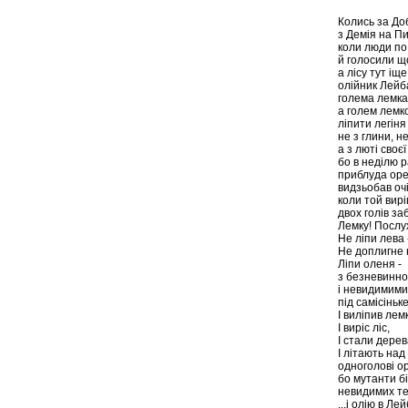
Колись за Д
з Демія на Пи
коли люди по
й голосили щ
а лісу тут іще
олійник Лейб
голема лемка
а голем лемк
ліпити легіня
не з глини, н
а з люті своєї
бо в неділю 
приблуда ор
видзьобав очі
коли той вир
двох голів заб
Лемку! Послу
Не ліпи лева 
Не доплигне н
Ліпи оленя -
з безневинно
і невидимими
під самісіньке
І виліпив лем
І виріс ліс,
І стали дерев
І літають на
одноголові о
бо мутанти б
невидимих тен
...і олію в Л