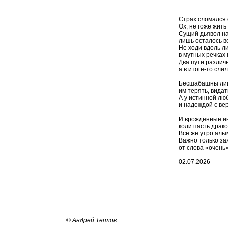
Страх сломался о
Ох, не гоже жить
Сущий дьявол на
лишь осталось в
Не ходи вдоль л
в мутных речках
Два пути различ
а в итоге-то слил
Бесшабашны лиш
им терять, видат
А у истинной люб
и надеждой с вер
И врождённые ин
коли пасть драк
Всё же утро алы
Важно только за
от слова «очень»
02.07.2026
©
Андрей Теплов