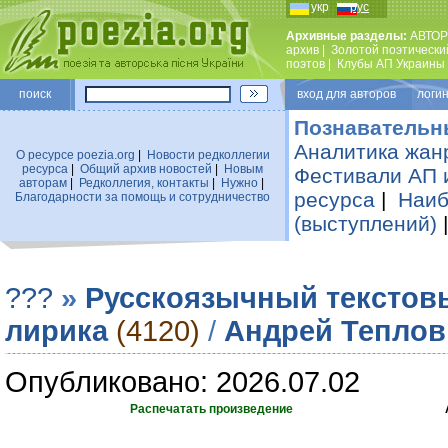
укр
рус
Архивные разделы:
АВТОР
архив
|
Золотой поэтически
поэтов
|
Клубы АП Украины
поиск
вход для авторов логин
Познавательн
Аналитика жан
О ресурсе poezia.org
|
Новости редколлегии
ресурса
|
Общий архив новостей
|
Новым
Фестивали АП 
авторам
|
Редколлегия, контакты
|
Нужно
|
ресурса
|
Наиб
Благодарности за помощь и сотрудничество
(выступлений)
???
»
Русскоязычный текстов
лирика
(4120)
/
Андрей Теплов
Опубликовано: 2026.07.02
Распечатать произведение