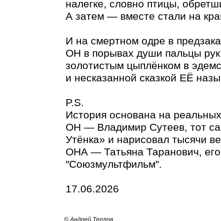
налегке, словно птицы, обретши
А затем — вместе стали на край
И на смертном одре в предзак
ОН в порывах души пальцы рук
золотистым цыплёнком в эдемс
и несказанной сказкой ЕЁ назыв
P.S.
История основана на реальных
ОН — Владимир Сутеев, тот са
Утёнка» и нарисовал тысячи ве
ОНА — Татьяна Таранович, его
"Союзмультфильм".
17.06.2026
©
Андрей Теплов