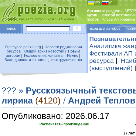
укр
рус
Архивные разделы:
АВТОР
архив
|
Золотой поэтически
поэтов
|
Клубы АП Украины
поиск
вход для авторов логин
Познавательн
Аналитика жан
О ресурсе poezia.org
|
Новости редколлегии
ресурса
|
Общий архив новостей
|
Новым
Фестивали АП 
авторам
|
Редколлегия, контакты
|
Нужно
|
ресурса
|
Наиб
Благодарности за помощь и сотрудничество
(выступлений)
???
»
Русскоязычный текстов
лирика
(4120)
/
Андрей Теплов
Опубликовано: 2026.06.17
Распечатать произведение
37 лет 