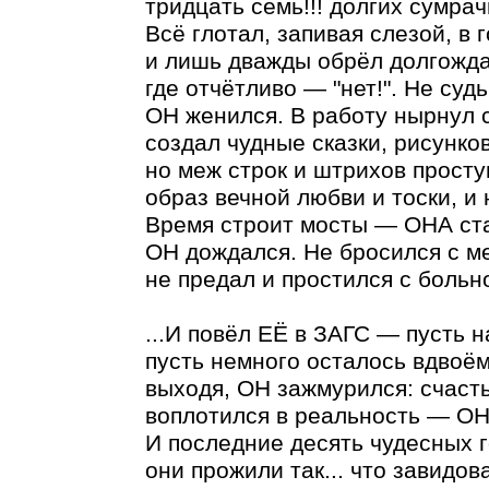
тридцать семь!!! долгих сумра
Всё глотал, запивая слезой, в г
и лишь дважды обрёл долгожда
где отчётливо — "нет!". Не судь
ОН женился. В работу нырнул с
создал чудные сказки, рисунков
но меж строк и штрихов проступ
образ вечной любви и тоски, и 
Время строит мосты — ОНА ста
ОН дождался. Не бросился с ме
не предал и простился с больн
...И повёл ЕЁ в ЗАГС — пусть н
пусть немного осталось вдвоё
выходя, ОН зажмурился: счасть
воплотился в реальность — ОН 
И последние десять чудесных 
они прожили так... что завидов