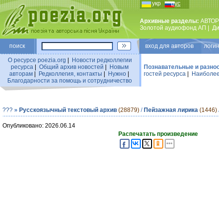
укр
рус
Архивные разделы:
АВТОР
Золотой аудиофонд АП
|
Ди
поиск
вход для авторов логин
О ресурсе poezia.org
|
Новости редколлегии
ресурса
|
Общий архив новостей
|
Новым
Познавательные и разно
авторам
|
Редколлегия, контакты
|
Нужно
|
гостей ресурса
|
Наиболее
Благодарности за помощь и сотрудничество
???
»
Русскоязычный текстовый архив
(28879)
/
Пейзажная лирика
(1446)
Опубликовано: 2026.06.14
Распечатать произведение