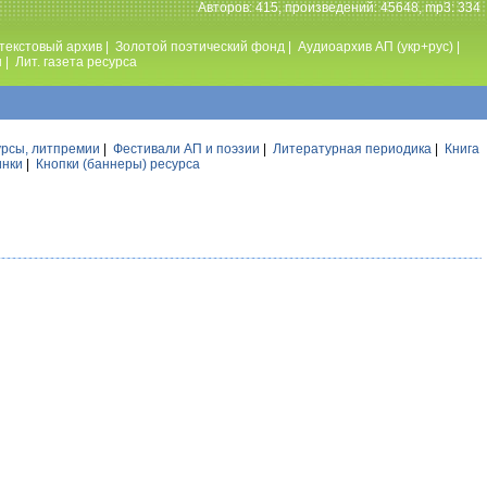
Авторов: 415, произведений: 45648, mp3: 334
текстовый архив
|
Золотой поэтический фонд
|
Аудиоархив АП (укр+рус)
|
ы
|
Лит. газета ресурса
урсы, литпремии
|
Фестивали АП и поэзии
|
Литературная периодика
|
Книга
инки
|
Кнопки (баннеры) ресурса