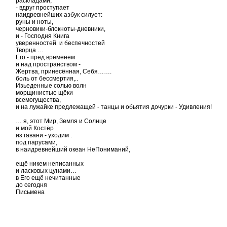
раскладами,
- вдруг проступает
наидревнейших азбук силует:
руны и ноты,
черновики-блокноты-дневники,
и - Господня Книга
уверенностей и беспечностей
Творца …
Его - пред временем
и над пространством -
Жертва, принесённая, Себя…….
боль от бессмертия,..
Изьеденные солью волн
морщинистые щёки
всемогущества,
и на лужайке предлежащей - танцы и обьятия дочурки - Удивления!
… я, этот Мир, Земля и Солнце
и мой Костёр
из гавани - уходим .
под парусами,
в наидревнейший океан НеПониманий,
ещё никем неписанных
и ласковых цунами…
в Его ещё нечитанные
до сегодня
Письмена