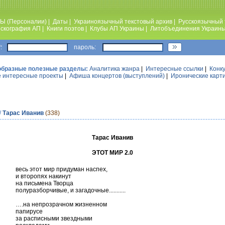
Ы (Персоналии)
|
Даты
|
Украиноязычный текстовый архив
|
Русскоязычный 
скография АП
|
Книги поэтов
|
Клубы АП Украины
|
Литобъединения Украин
:
пароль:
образные полезные разделы:
Аналитика жанра
|
Интересные ссылки
|
Конк
 интересные проекты
|
Афиша концертов (выступлений)
|
Иронические карт
/
Тарас Иванив
(338)
Тарас Иванив
ЭТОТ МИР 2.0
весь этот мир придуман наспех,
и второпях накинут
на письмена Творца
полуразборчивые, и загадочные...........
….на непрозрачном жизненном
папирусе
за расписными звездными