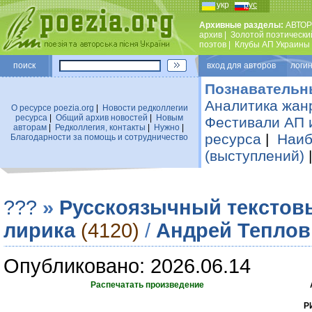
укр
рус
Архивные разделы:
АВТОР
архив
|
Золотой поэтически
поэтов
|
Клубы АП Украины
поиск
вход для авторов логин
Познавательн
Аналитика жан
О ресурсе poezia.org
|
Новости редколлегии
ресурса
|
Общий архив новостей
|
Новым
Фестивали АП 
авторам
|
Редколлегия, контакты
|
Нужно
|
ресурса
|
Наиб
Благодарности за помощь и сотрудничество
(выступлений)
???
»
Русскоязычный текстов
лирика
(4120)
/
Андрей Теплов
Опубликовано: 2026.06.14
Распечатать произведение
Р