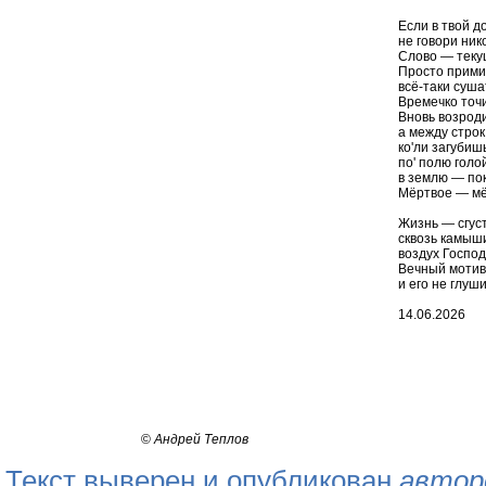
Если в твой 
не говори ник
Слово — текущ
Просто прими 
всё-таки суша
Времечко точи
Вновь возроди
а между строк
ко'ли загубиш
по' полю голо
в землю — по
Мёртвое — мё
Жизнь — сгуст
сквозь камыш
воздух Господ
Вечный моти
и его не глуши.
14.06.2026
©
Андрей Теплов
Текст выверен и опубликован
автор