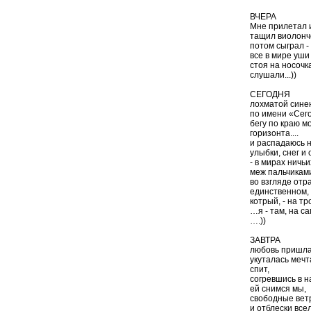
ВЧЕРА
Мне прилетал 
тащил виолонч
потом сыграл -
все в мире уши
стоя на носочк
слушали...))
СЕГОДНЯ
лохматой сине
по имени «Сего
бегу по краю м
горизонта....
и распадаюсь н
улыбки, снег и
- в мирах ничь
меж пальчиками
во взгляде отр
единственном,
котрый, - на тр
…я - там, на с
….))
ЗАВТРА
любовь пришла,
укуталась меч
спит,
согревшись в на
ей снимся мы,
свободные вет
и отблески все