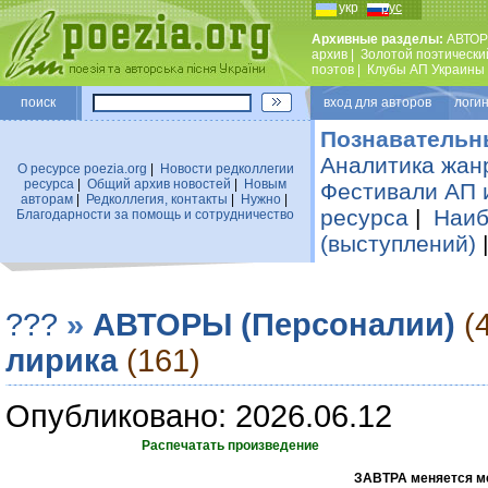
укр
рус
Архивные разделы:
АВТОР
архив
|
Золотой поэтически
поэтов
|
Клубы АП Украины
поиск
вход для авторов логин
Познавательн
Аналитика жан
О ресурсе poezia.org
|
Новости редколлегии
ресурса
|
Общий архив новостей
|
Новым
Фестивали АП 
авторам
|
Редколлегия, контакты
|
Нужно
|
ресурса
|
Наиб
Благодарности за помощь и сотрудничество
(выступлений)
???
»
АВТОРЫ (Персоналии)
(
лирика
(161)
Опубликовано: 2026.06.12
Распечатать произведение
ЗАВТРА меняется ме