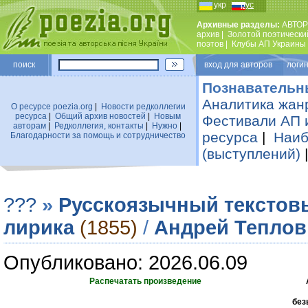
укр
рус
Архивные разделы:
АВТОР
архив
|
Золотой поэтически
поэтов
|
Клубы АП Украины
поиск
вход для авторов логин
Познавательн
Аналитика жан
О ресурсе poezia.org
|
Новости редколлегии
ресурса
|
Общий архив новостей
|
Новым
Фестивали АП 
авторам
|
Редколлегия, контакты
|
Нужно
|
ресурса
|
Наиб
Благодарности за помощь и сотрудничество
(выступлений)
???
»
Русскоязычный текстов
лирика
(1855)
/
Андрей Теплов
Опубликовано: 2026.06.09
Распечатать произведение
без