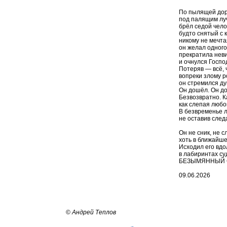
По пылящей доро
под палящим лу
брёл седой чело
будто снятый с к
никому не мечта
он желал одног
прекратила неви
и очнулся Господ
Потеряв — всё, ч
вопреки злому р
он стремился ду
Он дошёл. Он до
Безвозвратно. К
как слепая любов
В безвременье л
не оставив следа.
Он не сник, не с
хоть в ближайшей
Исходил его вдол
в лабиринтах с
БЕЗЫМЯННЫЙ С
09.06.2026
©
Андрей Теплов