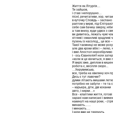
Життя як Літургія…
Ти зайшов,
і став і непорушно…
піснІ, речитативи, хор, чит
в куточку Сповідь – заспан
раптом у вирві, під Єпітрахі
себе сам бачиш зверху, ніби
а там внизу, куди удвох з с
ви дивитесь, лежать чужі чом
хітливі і оманливі зрадливі 
пузень із насолод,,, це все –
Такої таємниці не може розу
але два кроки вбік і – легко,
і вже Апостол нерозбірливо 
і - ось Євангелія!! ноги зате
«коли ж це кінчиться, я вже 
Я виріс вже, диплом в кишен
робота є, весілля скоро...
…Херувимська,
все, треба на хвилину хоч пр
Десь є тут лавочки?
думки літають мишами лет
потрібно не забути – те та 
– карьера, діти, дві коханки
авто, і нирки…»
Все - клаптики життя, готові
зарані нам написані і вивче
накинуті на наші роки, - стрі
минають……
і минають….
І ноги вже не терпнуть