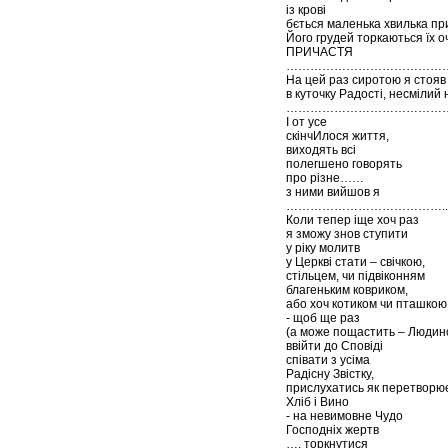
із крові
бється маленька хвилька п
Його грудей торкаються їх оч
ПРИЧАСТЯ
……………………………………
На цей раз сиротою я стояв
в куточку Радості, несмілий
…………………………………
І от усе
скінчИлося життя,
виходять всі
полегшено говорять
про різне……
з ними вийшов я
…………………………………..
Коли тепер іще хоч раз
я зможу знов ступити
у ріку молитв
у Церкві стати – свічкою,
стільцем, чи підвіконням
благеньким ковриком,
або хоч котиком чи пташкою
- щоб ще раз
(а може пощастить – Людин
ввійти до Сповіді
співати з усіма
Радісну Звістку,
прислухатись як перетворю
Хліб і Вино
- на невимовне Чудо
Господніх жертв
…. торкнутися