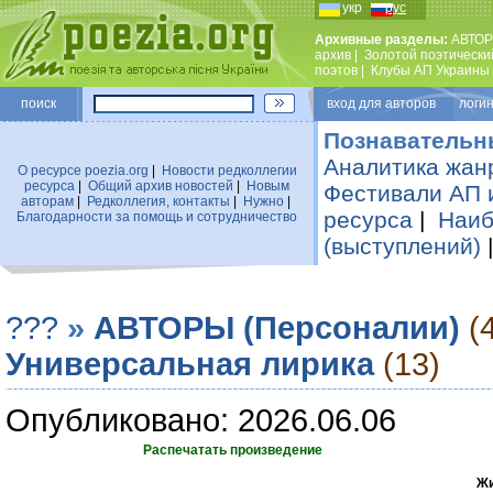
укр
рус
Архивные разделы:
АВТОР
архив
|
Золотой поэтически
поэтов
|
Клубы АП Украины
поиск
вход для авторов логин
Познавательн
Аналитика жан
О ресурсе poezia.org
|
Новости редколлегии
ресурса
|
Общий архив новостей
|
Новым
Фестивали АП 
авторам
|
Редколлегия, контакты
|
Нужно
|
ресурса
|
Наиб
Благодарности за помощь и сотрудничество
(выступлений)
???
»
АВТОРЫ (Персоналии)
(
Универсальная лирика
(13)
Опубликовано: 2026.06.06
Распечатать произведение
Жи