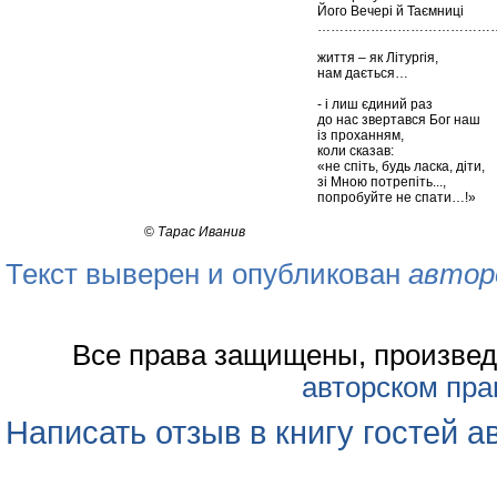
Його Вечері й Таємниці
…………………………………
життя – як Літургія,
нам дається…
- і лиш єдиний раз
до нас звертався Бог наш
із проханням,
коли сказав:
«не спіть, будь ласка, діти,
зі Мною потрепіть...,
попробуйте не спати…!»
©
Тарас Иванив
Текст выверен и опубликован
автор
Все права защищены, произвед
авторском пра
Написать отзыв в книгу гостей а