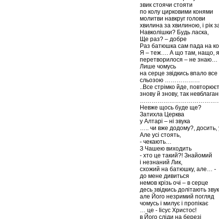
звик стоячи стояти
по колу цирковими конями
молитви навкруг голови
хвилина за хвилиною, і рік за
Навколішки? Будь ласка,
Ще раз? – добре
Раз батюшка сам пада на ко
Я – теж…. А що там, нащо, я
перетворилося – не знаю…
Лише чомусь
на серце звідкись впало все
сльозою ………………
..Все стрімко йде, повторює
знову й знову, так невблага
…………………………………
Невже щось буде ще?
Затихла Церква
у Алтарі – ні звука
….. чи вже додому?, досить,
Але усі стоять,
- чекають…
З Чашею виходить
- хто це такий?! Знайомий
і незнаний Лик,
схожий на батюшку, але… -
до мене дивиться
немов крізь очі – в серце
десь звідкись долітають зву
але Його незримий погляд
чомусь і милує і пропікає
… це - Іісус Христос!
в Його сліди на березі