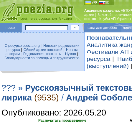
укр
рус
Архивные разделы:
АВТОР
архив
|
Золотой поэтически
поэтов
|
Клубы АП Украины
поиск
вход для авторов логин
Познавательн
Аналитика жан
О ресурсе poezia.org
|
Новости редколлегии
ресурса
|
Общий архив новостей
|
Новым
Фестивали АП 
авторам
|
Редколлегия, контакты
|
Нужно
|
ресурса
|
Наиб
Благодарности за помощь и сотрудничество
(выступлений)
???
»
Русскоязычный текстов
лирика
(9535)
/
Андрей Собол
Опубликовано: 2026.05.20
Распечатать произведение
А