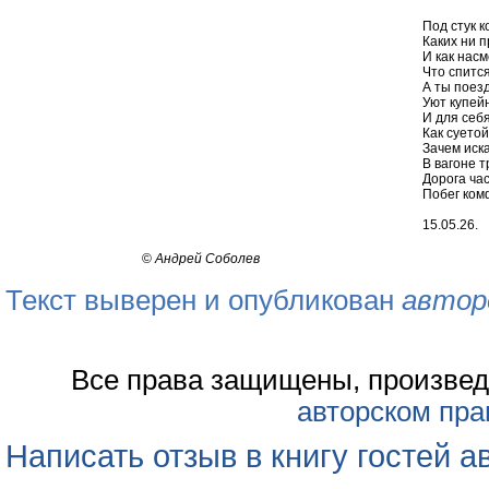
Под стук к
Каких ни п
И как нас
Что спится
А ты поезд
Уют купей
И для себя
Как суето
Зачем иск
В вагоне т
Дорога час
Побег ком
15.05.26.
©
Андрей Соболев
Текст выверен и опубликован
автор
Все права защищены, произвед
авторском пра
Написать отзыв в книгу гостей а