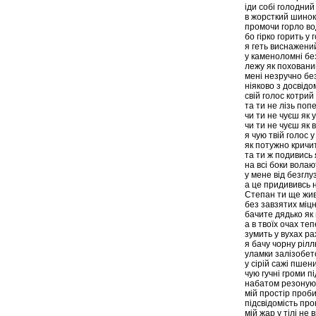
іди собі голодний 
в жорсткий шинок
промочи горло в
бо гірко горить у 
я геть виснажени
у каменоломні без
лежу як поховани
мені незручно бе
ніяково з досвід
свій голос котрий
та ти не лізь поп
чи ти не чуєш як 
чи ти не чуєш як в
я чую твій голос 
як потужно кричит
та ти ж подивись
на всі боки волаю
у мене від безглу
а це придививсь 
Степан ти ще жи
без завзятих міц
бачите дядько як 
а в твоїх очах те
зумить у вухах ра
я бачу чорну ріл
уламки залізобет
у сірій сажі пшен
чую гучні громи п
набатом резонуют
мій простір проб
підсвідомість пр
мій жар у тілі не