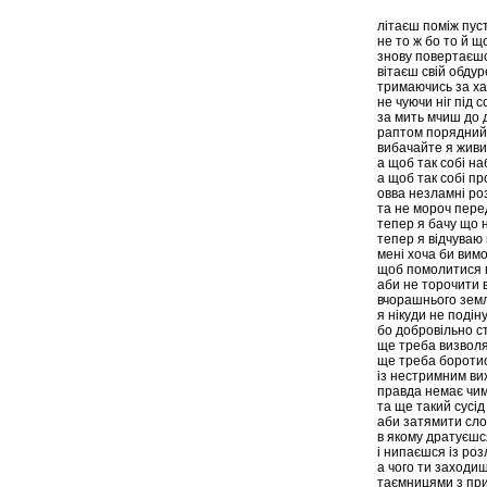
літаєш поміж пус
не то ж бо то й щ
знову повертаєшс
вітаєш свій обдур
тримаючись за ха
не чуючи ніг під 
за мить мчиш до д
раптом порядний 
вибачайте я живи
а щоб так собі на
а щоб так собі пр
овва незламні р
та не мороч пере
тепер я бачу що н
тепер я відчуваю
мені хоча би вим
щоб помолитися п
аби не торочити в
вчорашнього земл
я нікуди не подін
бо добровільно с
ще треба визволя
ще треба боротис
із нестримним вих
правда немає чим 
та ще такий сусід
аби затямити сло
в якому дратуєшс
і нипаєшся із ро
а чого ти заходи
таємницями з при