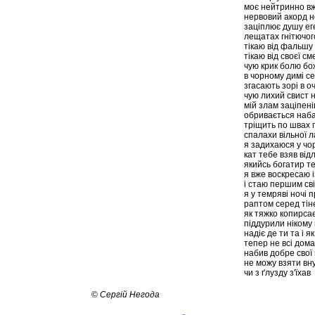
моє нейтринно вж
нервовий акорд 
заціплює душу еге
лещатах гнітючог
тікаю від фальшу 
тікаю від своєї см
чую крик болю бож
в чорному димі с
згасають зорі в о
чую лихий свист 
мій злам заціпені
обривається наб
тріщить по швах г
спалахи вільної ла
я задихаюся у чор
кат тебе взяв від
якийсь богатир те
я вже воскресаю 
і стаю першим св
я у темряві ночі 
раптом серед тін
як тяжко копирсає
піддурили нікому 
надіє де ти та і я
тепер не всі дома
набив добре свої 
не можу взяти вну
чи з ґлузду з'їхав
©
Сергій Негода