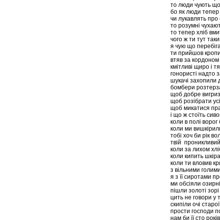
то люди чують що 
бо як люди тепер
чи лукавлять пр
то розумні чухаю
то тепер хліб вми
чого ж ти тут так
я чую що перебіг
ти прийшов кроп
втяв за кордоном
кмітливі щиро і т
гонористі надто 
шукачі захопили 
бомбери розтерза
щоб добре вигриз
щоб розібрати усі
щоб микатися пра
і що ж стоїть сив
коли в полі ворог
коли ми вишкірил
тобі хоч би рік во
твій проникливий
коли за лихом хлі
коли кипить шкіра
коли ти вловив кр
з вільними голим
я з її сиротами п
ми обсіяли озирн
пішли золоті зорі
цить не говори у 
скипіли очі старо
прости господи по
нам би її сто років