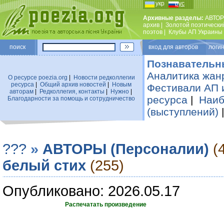
укр
рус
Архивные разделы:
АВТОР
архив
|
Золотой поэтически
поэтов
|
Клубы АП Украины
поиск
вход для авторов логин
Познавательн
Аналитика жан
О ресурсе poezia.org
|
Новости редколлегии
ресурса
|
Общий архив новостей
|
Новым
Фестивали АП 
авторам
|
Редколлегия, контакты
|
Нужно
|
ресурса
|
Наиб
Благодарности за помощь и сотрудничество
(выступлений)
???
»
АВТОРЫ (Персоналии)
(
белый стих
(255)
Опубликовано: 2026.05.17
Распечатать произведение