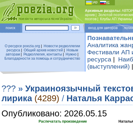
укр
рус
Архивные разделы:
АВТОР
архив
|
Золотой поэтически
поэтов
|
Клубы АП Украины
поиск
вход для авторов логин
Познавательн
Аналитика жан
О ресурсе poezia.org
|
Новости редколлегии
ресурса
|
Общий архив новостей
|
Новым
Фестивали АП 
авторам
|
Редколлегия, контакты
|
Нужно
|
ресурса
|
Наиб
Благодарности за помощь и сотрудничество
(выступлений)
???
»
Украиноязычный тексто
лирика
(4289)
/
Наталья Карра
Опубликовано: 2026.05.15
Распечатать произведение
Наталья