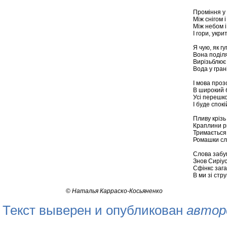
Проміння у 
Між снігом 
Між небом і
І гори, укр
Я чую, як г
Вона поділя
Вирізьблює 
Вода у гран
І мова проз
В широкий б
Усі перешк
І буде спок
Пливу крізь
Краплини р
Тримається
Ромашки сл
Слова забу
Знов Сиріус
Сфінкс зага
В ми зі стр
©
Наталья Карраско-Косьяненко
Текст выверен и опубликован
автор