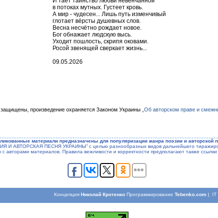
И тает таинство любви невенчанной
в потоках мутных. Густеет кровь.
А мир - чудесен... Лишь путь изменчивый
глотает вёрсты душевных слов.
Весна несчётно рождает новое.
Бог обнажает людскую высь.
Уходит пошлость, скрипя оковами.
Росой звенящей сверкает жизнь...
09.05.2026
 защищены, произведение охраняется Законом Украины
„Об авторском праве и смежн
ликованные материали предназначены для популяризации жанра поэзии и авторской п
ЭЗИЯ И АВТОРСКАЯ ПЕСНЯ УКРАИНЫ” с целью разнообразных видов дальнейшего тиражиров
ы с авторами материалов. Правила вежливости и корректности предполагают также ссылки 
Концепция
Николай Кротенко
Программирование
Tebenko.com
| I