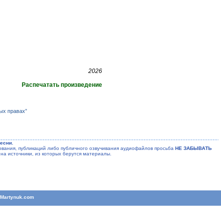
2026
Распечатать произведение
ых правах”
есни.
ания, публикаций либо публичного озвучивания аудиофайлов просьба
НЕ ЗАБЫВАТЬ
на источники, из которых берутся материалы.
T
Martynuk.com