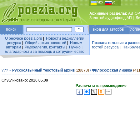
укр
рус
Архивные разделы:
АВТОР
Золотой аудиофонд АП
|
Ди
поиск
вход для авторов логин
О ресурсе poezia.org
|
Новости редколлегии
ресурса
|
Общий архив новостей
|
Новым
Познавательные и разно
авторам
|
Редколлегия, контакты
|
Нужно
|
гостей ресурса
|
Наиболее
Благодарности за помощь и сотрудничество
???
»
Русскоязычный текстовый архив
(28878)
/
Философская лирика
(41
Опубликовано: 2026.05.09
Распечатать произведение