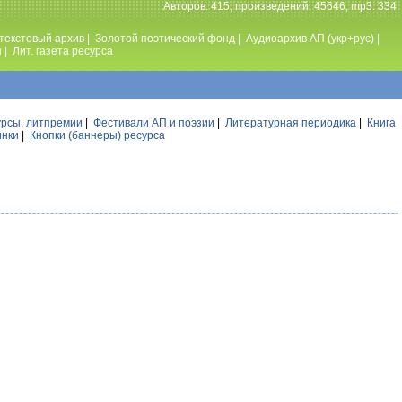
Авторов: 415, произведений: 45646, mp3: 334
текстовый архив
|
Золотой поэтический фонд
|
Аудиоархив АП (укр+рус)
|
ы
|
Лит. газета ресурса
урсы, литпремии
|
Фестивали АП и поэзии
|
Литературная периодика
|
Книга
инки
|
Кнопки (баннеры) ресурса