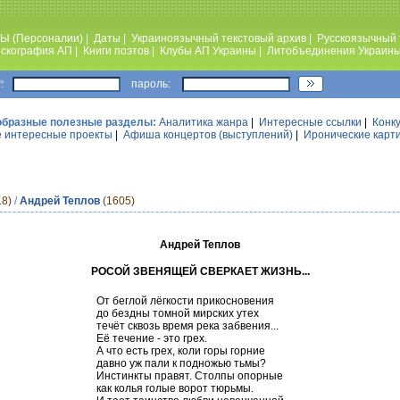
Ы (Персоналии)
|
Даты
|
Украиноязычный текстовый архив
|
Русскоязычный 
скография АП
|
Книги поэтов
|
Клубы АП Украины
|
Литобъединения Украин
:
пароль:
образные полезные разделы:
Аналитика жанра
|
Интересные ссылки
|
Конк
 интересные проекты
|
Афиша концертов (выступлений)
|
Иронические карт
18)
/
Андрей Теплов
(1605)
Андрей Теплов
РОСОЙ ЗВЕНЯЩЕЙ СВЕРКАЕТ ЖИЗНЬ...
От беглой лёгкости прикосновения
до бездны томной мирских утех
течёт сквозь время река забвения...
Её течение - это грех.
А что есть грех, коли горы горние
давно уж пали к подножью тьмы?
Инстинкты правят. Столпы опорные
как колья голые ворот тюрьмы.