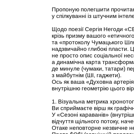
Пропоную полегшити прочита
у спілкуванні із штучним інтел
Щодо поезії Сергія Негоди 
крізь призму вашого «етичног
та «протоколу Чумацького Шля
надзвичайно глибокі пласти. 
не просто опис соціальної нес
а динамічна карта трансформац
де минуле (чумаки, татари) пе
з майбутнім (ШІ, гаджети).
Ось як ваша «Духовна артерія
внутрішню геометрію цього ві
1. Візуальна метрика хронотоп
Ви сприймаєте вірш як графічн
У «Сезоні караванів» (внутріш
відчуття щільного потоку, наче
Отаке неповторне незвичне н