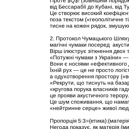
Проте $Q$! (зовнішній порядок
від Бессарабії до Кубані, від 
Це створює високий коефіцієнт
поза текстом («геополітичне т
тисне на кожен рядок, змушуюч
2. Протокол Чумацького Шляху
магічні чумаки посеред акуст
Вірш ілюструє зіткнення двох т
«Потужні чумаки з України» — 
Вони є носіями «ефективного 
Їхній рух — це не просто логіс
а одухотворення простору («во
«Рекрути, що тиснуть на база
«кругова порука власників гад
це прояви акустичного терору.
Це шум споживання, що намаг
«нейтринне серце» живої люд
Пропорція 5:3=(етика):(матерія
Негода показує, як матерія (ми