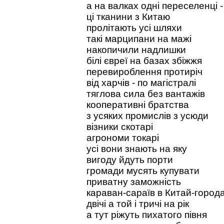
а на валках одні переселенці -
ці тканини з Китаю
пролітають усі шляхи
такі марципани на мажі
накопичили надлишки
білі євреї на базах збіжжя
перевироблення протиріч
від харчів - по магістралі
тяглова сила без вантажів
кооперативні братства
з усяких промислів з усюди
візники скотарі
агрономи токарі
усі вони знають на яку
вигоду йдуть порти
громади мусять купувати
приватну заможність
караван-сараїв в Китай-город
двічі а той і тричі на рік
а тут ріжуть пихатого півня