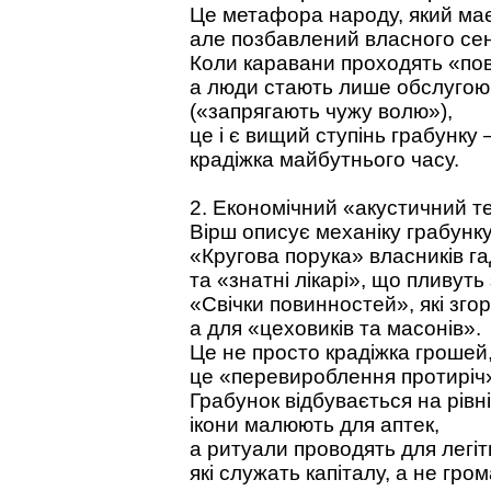
Це метафора народу, який має 
але позбавлений власного сен
Коли каравани проходять «пов
а люди стають лише обслугою 
(«запрягають чужу волю»),
це і є вищий ступінь грабунку
крадіжка майбутнього часу.
2. Економічний «акустичний т
Вірш описує механіку грабунку
«Кругова порука» власників га
та «знатні лікарі», що пливуть
«Свічки повинностей», які зго
а для «цеховиків та масонів».
Це не просто крадіжка грошей
це «перевироблення протиріч
Грабунок відбувається на рівні
ікони малюють для аптек,
а ритуали проводять для легіти
які служать капіталу, а не гром