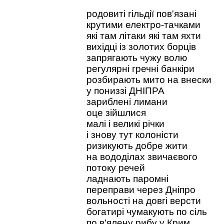
родовиті гільдії пов'язані
крутими електро-тачками
які там літаки які там яхти
вихідці із золотих борців
запрягають чужу волю
регулярні гречні банкіри
розбирають мито на внески
у пониззі ДНІПРА
зариблені лимани
оце зійшлися
малі і великі річки
і знову тут колоністи
ризикують добре жити
на вододілах звичаєвого
потоку речей
ладнають паромні
переправи через Дніпро
вольності на довгі версти
богатирі чумакують по сіль
по в'ялену рибу у Крим