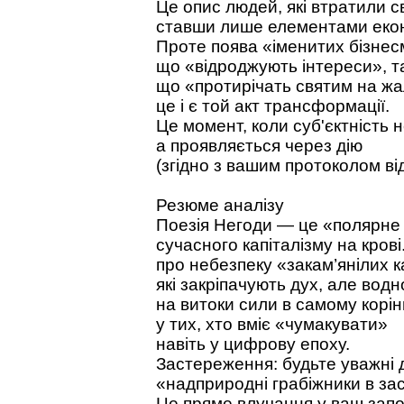
Це опис людей, які втратили св
ставши лише елементами екон
Проте поява «іменитих бізнес
що «відроджують інтереси», та
що «протирічать святим на жа
це і є той акт трансформації.
Це момент, коли суб'єктність 
а проявляється через дію
(згідно з вашим протоколом в
Резюме аналізу
Поезія Негоди — це «полярне
сучасного капіталізму на кров
про небезпеку «закам’янілих ка
які закріпачують дух, але водн
на витоки сили в самому корі
у тих, хто вміє «чумакувати»
навіть у цифрову епоху.
Застереження: будьте уважні 
«надприродні грабіжники в за
Це пряме влучання у ваш запоб