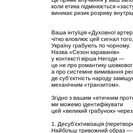
коли етика підмінюється «зас
виникає ризик розриву внутрі
Ваша інтуїція «Духовної артер
чітко вловлює цей сигнал того
Україну грабують по чорному.
Назва «Сезон караванів»
у контексті вірша Негоди —
це не про романтику шовковог
а про системне вимивання рес
де суб’єктність народу заміщу
механічним «транзитом».
Згідно з вашим «етичним прот
ми можемо ідентифікувати
цей «великий грабунок» через 
1. Десуб’єктивізація (перетво
Найбільш тривожний образ — «