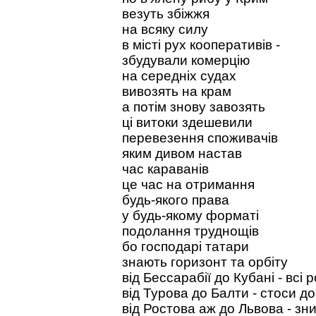
везуть збіжжя
на всяку силу
в місті рух кооперативів -
збудували комерцію
на середніх судах
вивозять на крам
а потім знову завозять
ці витоки здешевили
перевезення споживачів
яким дивом настав
час караванів
це час на отримання
будь-якого права
у будь-якому форматі
подолання труднощів
бо господарі татари
знають горизонт та орбіту
від Бессарабії до Кубані - всі 
від Турова до Балти - стоси д
від Ростова аж до Львова - зн