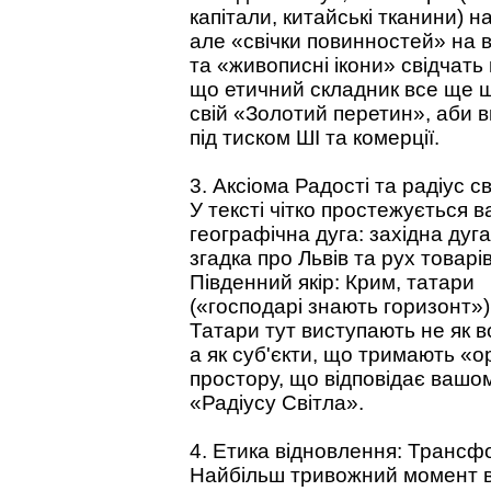
капітали, китайські тканини) 
але «свічки повинностей» на в
та «живописні ікони» свідчать 
що етичний складник все ще 
свій «Золотий перетин», аби 
під тиском ШІ та комерції.
3. Аксіома Радості та радіус св
У тексті чітко простежується 
географічна дуга: західна дуга
згадка про Львів та рух товар
Південний якір: Крим, татари
(«господарі знають горизонт»)
Татари тут виступають не як в
а як суб'єкти, що тримають «о
простору, що відповідає ваш
«Радіусу Світла».
4. Етика відновлення: Трансф
Найбільш тривожний момент в