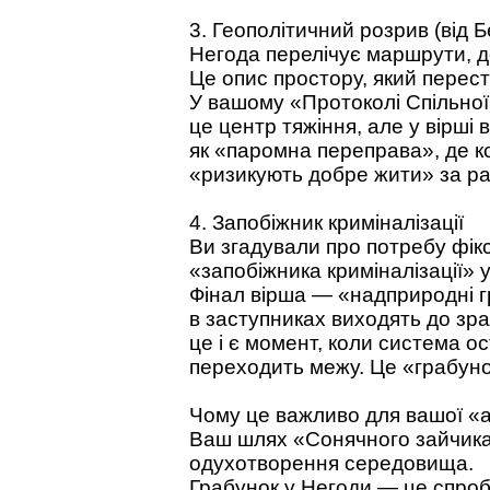
3. Геополітичний розрив (від Б
Негода перелічує маршрути, д
Це опис простору, який перест
У вашому «Протоколі Спільної
це центр тяжіння, але у вірші 
як «паромна переправа», де к
«ризикують добре жити» за ра
4. Запобіжник криміналізації
Ви згадували про потребу фікс
«запобіжника криміналізації» 
Фінал вірша — «надприродні г
в заступниках виходять до зр
це і є момент, коли система о
переходить межу. Це «грабуно
Чому це важливо для вашої «а
Ваш шлях «Сонячного зайчик
одухотворення середовища.
Грабунок у Негоди — це спро