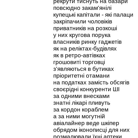
рекрути тиснуть на базари
повсюдно закам'янілі
купецькі капітали - які палаци
закріпачили чоловіків
приватників на розкоші
у них кругова порука
власників ринку гаджетів
як на реліктах-будівлях
як в ретро-автівках
грошовиті торговці
з'являються в бутиках
пріоритетні отамани
на податках замість обсягів
своєрідні конкуренти ШІ
за одними внесками
знатні лікарі пливуть
за кордон кораблем
а за ними могутній
авіалайнер веде шкіпер
обрядом іконописці для них
розмалювали їхні аптеки