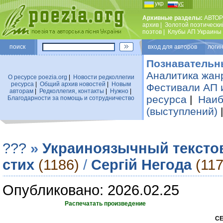
укр
рус
Архивные разделы:
АВТОР
архив
|
Золотой поэтически
поэтов
|
Клубы АП Украины
поиск
вход для авторов логин
Познавательн
Аналитика жан
О ресурсе poezia.org
|
Новости редколлегии
ресурса
|
Общий архив новостей
|
Новым
Фестивали АП 
авторам
|
Редколлегия, контакты
|
Нужно
|
ресурса
|
Наиб
Благодарности за помощь и сотрудничество
(выступлений)
???
»
Украиноязычный тексто
стих
(1186)
/
Сергій Негода
(117
Опубликовано: 2026.02.25
Распечатать произведение
СЕ