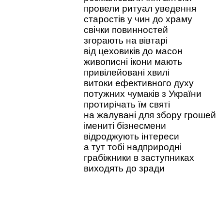
провели ритуал уведення
старостів у чин до храму
свічки повинностей
згорають на вівтарі
від цеховиків до масон
живописні ікони мають
привілейовані хвилі
витоки ефективного духу
потужних чумаків з України
протирічать їм святі
на жалувані для збору грошей
імениті бізнесмени
відроджують інтереси
а тут тобі надприродні
грабіжники в заступниках
виходять до зради