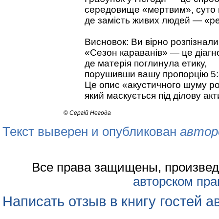
середовище «мертвим», суто 
де замість живих людей — «рел
Висновок: Ви вірно розпізнали
«Сезон караванів» — це діагно
де матерія поглинула етику,
порушивши вашу пропорцію 5:
Це опис «акустичного шуму ро
який маскується під ділову акт
©
Сергій Негода
Текст выверен и опубликован
автор
Все права защищены, произвед
авторском пра
Написать отзыв в книгу гостей а