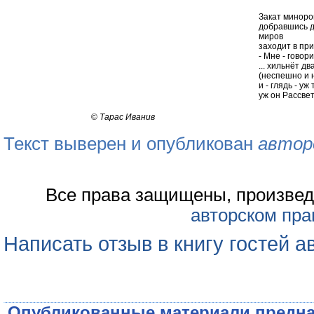
Закат минор
добравшись 
миров
заходит в пр
- Мне - говор
... хильнёт дв
(неспешно и 
и - глядь - уж
уж он Рассвет
©
Тарас Иванив
Текст выверен и опубликован
автор
Все права защищены, произвед
авторском пра
Написать отзыв в книгу гостей а
Опубликованные материали предна