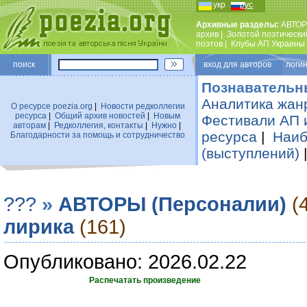
укр
рус
Архивные разделы:
АВТОР
архив
|
Золотой поэтически
поэтов
|
Клубы АП Украины
поиск
вход для авторов логин
Познавательн
Аналитика жан
О ресурсе poezia.org
|
Новости редколлегии
ресурса
|
Общий архив новостей
|
Новым
Фестивали АП 
авторам
|
Редколлегия, контакты
|
Нужно
|
ресурса
|
Наиб
Благодарности за помощь и сотрудничество
(выступлений)
???
»
АВТОРЫ (Персоналии)
(
лирика
(161)
Опубликовано: 2026.02.22
Распечатать произведение