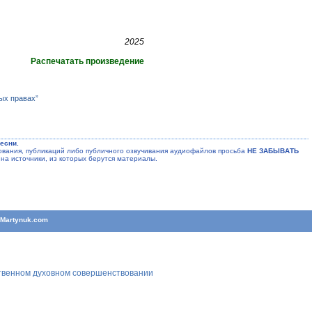
2025
Распечатать произведение
ых правах”
есни.
ания, публикаций либо публичного озвучивания аудиофайлов просьба
НЕ ЗАБЫВАТЬ
на источники, из которых берутся материалы.
T
Martynuk.com
ственном духовном совершенствовании