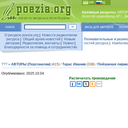
укр
рус
Архивные разделы:
АВТОР
Золотой аудиофонд АП
|
Ди
поиск
вход для авторов логин
О ресурсе poezia.org
|
Новости редколлегии
ресурса
|
Общий архив новостей
|
Новым
Познавательные и разно
авторам
|
Редколлегия, контакты
|
Нужно
|
гостей ресурса
|
Наиболее
Благодарности за помощь и сотрудничество
???
»
АВТОРЫ (Персоналии)
(415)
/
Тарас Иванив
(338)
/
Пейзажная лирик
Опубликовано: 2025.10.04
Распечатать произведение