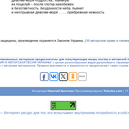
Девочки-моря-подростка.. наивную
их поцелуй – после глотка неизбежен
и безответность бездонности неба пьянит
и неотрывная девочки-моря ……..прибрежная нежность
 защищены, произведение охраняется Законом Украины
„Об авторском праве и смежн
ликованные материали предназначены для популяризации жанра поэзии и авторской п
ЭЗИЯ И АВТОРСКАЯ ПЕСНЯ УКРАИНЫ” с целью разнообразных видов дальнейшего тиражиров
ы с авторами материалов. Правила вежливости и корректности предполагают также ссылки 
Концепция
Николай Кротенко
Программирование
Tebenko.com
| I
 — Интернет-ресурс для тех, кто испытывает внутреннюю потребность в соб