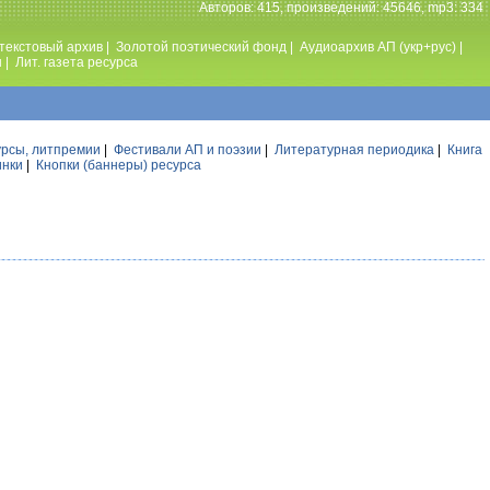
Авторов: 415, произведений: 45646, mp3: 334
текстовый архив
|
Золотой поэтический фонд
|
Аудиоархив АП (укр+рус)
|
ы
|
Лит. газета ресурса
урсы, литпремии
|
Фестивали АП и поэзии
|
Литературная периодика
|
Книга
инки
|
Кнопки (баннеры) ресурса