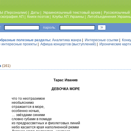
Ы (Персоналии)
|
Даты
|
Украиноязычный текстовый архив
|
Русскоязычный 
скография АП
|
Книги поэтов
|
Клубы АП Украины
|
Литобъединения Украин
:
пароль:
образные полезные разделы:
Аналитика жанра
|
Интересные ссылки
|
Конк
 интересные проекты
|
Афиша концертов (выступлений)
|
Иронические карт
а
(161)
Тарас Иванив
ДЕВОЧКА МОРЕ
что то неотразимое
необьяснимо
отражается в море,
особенно ночью,
… звёздами синими
словно губами в помаде
из предрассветных и фиолетовых линий
небо касается края наполненной рюмки