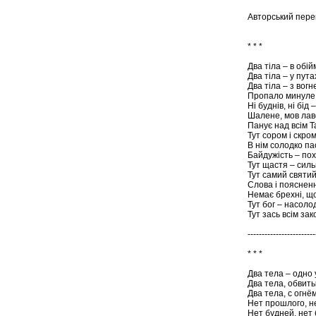
Авторський перек
* * *
Два тіла – в обі
Два тіла – у пут
Два тіла – з вог
Пропало минуле,
Ні буднів, ні бід
Шалене, мов лав
Панує над всім Т
Тут сором і скро
В нім солодко пас
Байдужість – пох
Тут щастя – сильн
Тут самий святий
Слова і поясненн
Немає брехні, що
Тут бог – насоло
Тут зась всім за
------------------------
* * *
Два тела – одно 
Два тела, обвиты
Два тела, с огнё
Нет прошлого, н
Нет будней, нет 