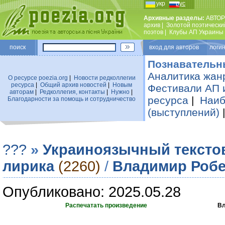
укр
рус
Архивные разделы:
АВТОР
архив
|
Золотой поэтически
поэтов
|
Клубы АП Украины
поиск
вход для авторов логин
Познавательн
Аналитика жан
О ресурсе poezia.org
|
Новости редколлегии
ресурса
|
Общий архив новостей
|
Новым
Фестивали АП 
авторам
|
Редколлегия, контакты
|
Нужно
|
ресурса
|
Наиб
Благодарности за помощь и сотрудничество
(выступлений)
???
»
Украиноязычный тексто
лирика
(2260)
/
Владимир Робе
Опубликовано: 2025.05.28
Распечатать произведение
Вл