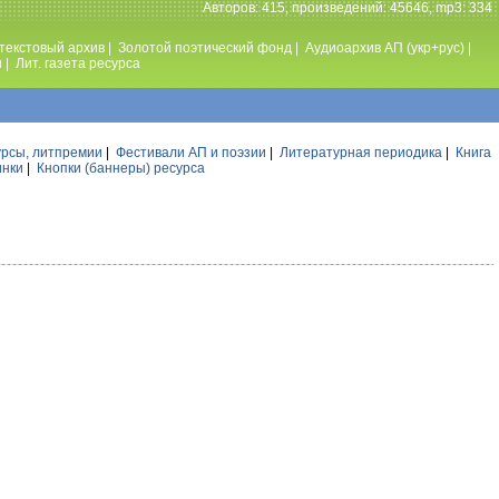
Авторов: 415, произведений: 45646, mp3: 334
текстовый архив
|
Золотой поэтический фонд
|
Аудиоархив АП (укр+рус)
|
ы
|
Лит. газета ресурса
урсы, литпремии
|
Фестивали АП и поэзии
|
Литературная периодика
|
Книга
инки
|
Кнопки (баннеры) ресурса