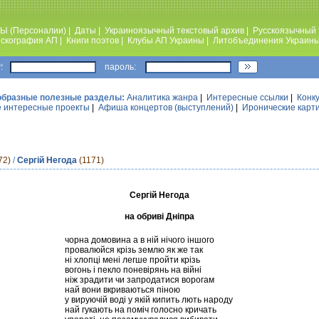
Ы (Персоналии)
|
Даты
|
Украиноязычный текстовый архив
|
Русскоязычный 
скография АП
|
Книги поэтов
|
Клубы АП Украины
|
Литобъединения Украин
:
пароль:
образные полезные разделы:
Аналитика жанра
|
Интересные ссылки
|
Конк
 интересные проекты
|
Афиша концертов (выступлений)
|
Иронические карт
72)
/
Сергій Негода
(1171)
Сергій Негода
на обриві Дніпра
чорна домовина а в ній нічого іншого
провалюйся крізь землю як же так
ні хлопці мені легше пройти крізь
вогонь і пекло поневірянь на війні
ніж зрадити чи запродатися ворогам
най вони вкриваються піною
у вируючій воді у якій кипить лють народу
най гукають на поміч голосно кричать