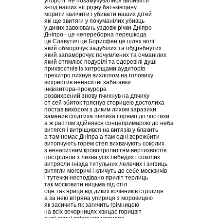
упороті не позамучувалися вибивати
з-під наших ніг рідну батьківщину
морити калічити і убивати наших дітей
які ще звитяги у почуманілих убивць
у диких завоювань уздовж річки Дніпро
Дніпро - це непереборна перешкода
це Славутич це Борисфен це шлях волі
який обморочує задубілих та обдрябнутих
який запаморочує почумлених та очманілих
який отямлює подурілі та одеревілі душі
прихвостнів із хитрощами аудиторів
прехитро пихнув вихлопом на головиху
вихрестив ненаситні забаганки
інквізитора-прокурора
розвихрений знову пчихнув на дячиху
от сей збиток тряснув сторицею достолиха
постав вихором з диким лихом заразихи
заманив спідтиха півлиха і прямо до чортихи
а ж раптом здійнявся сонцепримарою до неба
витягся і витріщився на витязів у блакить
а там немає Дніпра а там одні ворожбити
витопчують горем степ вихвачують соколих
з ненаситним кровопролиттям вертихвостів
постріляли з лихва усіх лебедих і соколих
витрясли гнізда титульних лелечих і зигзиць
витягли могоричі і кличуть до себе москвичів
і тутечки несподівано приліт терлиць
так московити ницьма під стіл
оце так яриця від диких кочівників стрілиця
а за нею вітряна упириця з моровицею
як засичить як загичить грімницею
на всіх вечорницях хвицає горицвіт