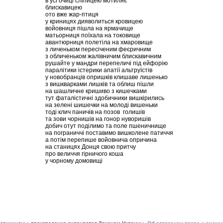
в усі очиці сліпицею мотиляє
блискавицею
ото вже жар-птиця
у криницях дияволиться кровицею
войовниця пішла на ярмачище
матьорниця поїхала на токовище
авантюрниця полетіла на хмаровище
з личеньком пересіченим феєричним
з обличеньком жалівничим блискавичним
рушайте у мандри перепеличі під ейфорію
паралітики істерики апатії альтруїстів
у новобранців опришків клишаве лишенько
з вишкварками лишків та облиш пішли
на шашличне кришиво з кишечками
тут фаталістичні здобичники вишкірились
на зелені шишечки на молоді вишеньки
тоді клич паничів на позов голишів
та зови чорнишів на гонор нуворишів
добич отут поділимо та поле пшеничнище
на пограниччі поставимо вишколене патиччя
а потім перепише войовнича опричина
на станицях Донця свою притчу
про величчя гірничого коша
у чорному домовищі