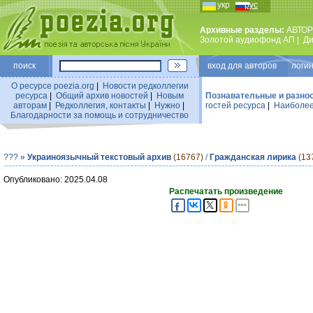
укр
рус
Архивные разделы:
АВТОР
Золотой аудиофонд АП
|
Ди
поиск
вход для авторов логин
О ресурсе poezia.org
|
Новости редколлегии
ресурса
|
Общий архив новостей
|
Новым
Познавательные и разно
авторам
|
Редколлегия, контакты
|
Нужно
|
гостей ресурса
|
Наиболее
Благодарности за помощь и сотрудничество
???
»
Украиноязычный текстовый архив
(16767)
/
Гражданская лирика
(13
Опубликовано: 2025.04.08
Распечатать произведение