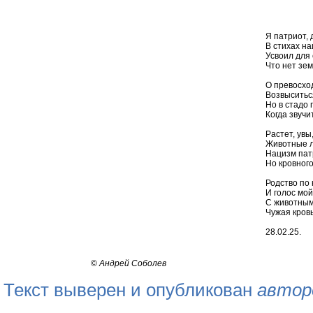
Я патриот,
В стихах на
Усвоил для 
Что нет зем
О превосход
Возвыситься
Но в стадо
Когда звучи
Растет, увы
Животные л
Нацизм пат
Но кровного
Родство по 
И голос мой
С животным
Чужая кров
28.02.25.
©
Андрей Соболев
Текст выверен и опубликован
автор