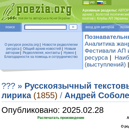
укр
рус
Архивные разделы:
АВТОР
архив
|
Золотой поэтически
поэтов
|
Клубы АП Украины
поиск
вход для авторов логин
Познавательн
Аналитика жан
О ресурсе poezia.org
|
Новости редколлегии
ресурса
|
Общий архив новостей
|
Новым
Фестивали АП 
авторам
|
Редколлегия, контакты
|
Нужно
|
ресурса
|
Наиб
Благодарности за помощь и сотрудничество
(выступлений)
???
»
Русскоязычный текстов
лирика
(1855)
/
Андрей Собол
Опубликовано: 2025.02.28
Распечатать произведение
А
О ро