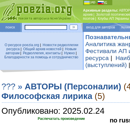
укр
рус
Архивные разделы:
АВТОР
архив
|
Золотой поэтически
поэтов
|
Клубы АП Украины
поиск
вход для авторов логин
Познавательн
Аналитика жан
О ресурсе poezia.org
|
Новости редколлегии
ресурса
|
Общий архив новостей
|
Новым
Фестивали АП 
авторам
|
Редколлегия, контакты
|
Нужно
|
ресурса
|
Наиб
Благодарности за помощь и сотрудничество
(выступлений)
???
»
АВТОРЫ (Персоналии)
(
Философская лирика
(5)
Опубликовано: 2025.02.24
Распечатать произведение
no rus