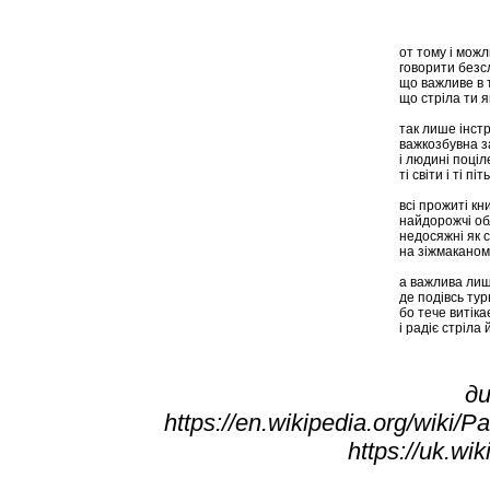
от тому і мож
говорити безс
що важливе в 
що стріла ти 
так лише інстр
важкозбувна з
і людині поціл
ті світи і ті п
всі прожиті кн
найдорожчі об
недосяжні як с
на зіжмаканом
а важлива лиш
де подівсь ту
бо тече витікає
і радіє стріла
ди
https://en.wikipedia.org/wiki
https://uk.wi