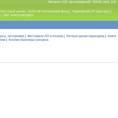
Авторов: 415, произведений: 45648, mp3: 334
текстовый архив
|
Золотой поэтический фонд
|
Аудиоархив АП (укр+рус)
|
ы
|
Лит. газета ресурса
урсы, литпремии
|
Фестивали АП и поэзии
|
Литературная периодика
|
Книга
инки
|
Кнопки (баннеры) ресурса