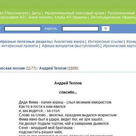
Ы (Персоналии)
|
Даты
|
Украиноязычный текстовый архив
|
Русскоязычный 
скография АП
|
Книги поэтов
|
Клубы АП Украины
|
Литобъединения Украин
:
пароль:
образные полезные разделы:
Аналитика жанра
|
Интересные ссылки
|
Конк
 интересные проекты
|
Афиша концертов (выступлений)
|
Иронические карт
ческая поэзия
(1177)
/
Андрей Теплов
(1606)
Андрей Теплов
спасибо...
Дядя Фима - папин кореш - слыл великим юмористом.
Как-то в гости к нам явился
и, как водится, - за стол.
Слово за слово... веселье, праздник выдался искристым:
Фима явно был в ударе, видит бог, не зря зашёл.
На десерт подали тортик, чай в заварнике дымился.
Сеня - младший мой братишка -
подсластить решил чаёк,