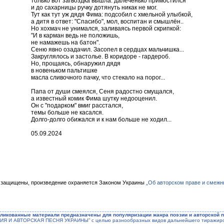
только вот загвоздка вышла: далеченько примостился
и до сахарницы ручку дотянуть никак не мог.
Тут как тут уж дядя Фима: подсобил с хмельной улыбкой,
а дитя в ответ: "Спасибо", мол, воспитан и смышлён..
Но хохмач не унимался, заливаясь первой скрипкой:
"И в карман ведь не положишь,
не намажешь на батон".
Сеню явно озадачил. Засопел в сердцах мальчишка...
Закруглялось и застолье. В коридоре - гардероб.
Но, прощаясь, обнаружил дядя
в новеньком пальтишке
масла сливочного пачку, что стекало на порог...
Папа от души смеялся, Сеня радостно смущался,
а известный комик Фима шутку недооценил.
Он с "подарком" вмиг расстался,
темы больше не касался.
Долго-долго обижался и к нам больше не ходил...
05.09.2024
 защищены, произведение охраняется Законом Украины
„Об авторском праве и смежн
ликованные материали предназначены для популяризации жанра поэзии и авторской п
ЭЗИЯ И АВТОРСКАЯ ПЕСНЯ УКРАИНЫ” с целью разнообразных видов дальнейшего тиражиров