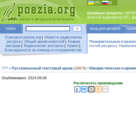
укр
рус
Архивные разделы:
АВТОР
Золотой аудиофонд АП
|
Ди
поиск
вход для авторов логин
О ресурсе poezia.org
|
Новости редколлегии
ресурса
|
Общий архив новостей
|
Новым
Познавательные и разно
авторам
|
Редколлегия, контакты
|
Нужно
|
гостей ресурса
|
Наиболее
Благодарности за помощь и сотрудничество
???
»
Русскоязычный текстовый архив
(28879)
/
Юмористическая и ирони
Опубликовано: 2024.09.06
Распечатать произведение