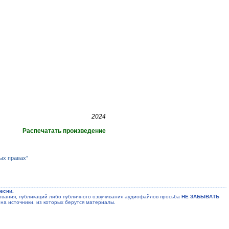
2024
Распечатать произведение
ых правах”
есни.
ания, публикаций либо публичного озвучивания аудиофайлов просьба
НЕ ЗАБЫВАТЬ
на источники, из которых берутся материалы.