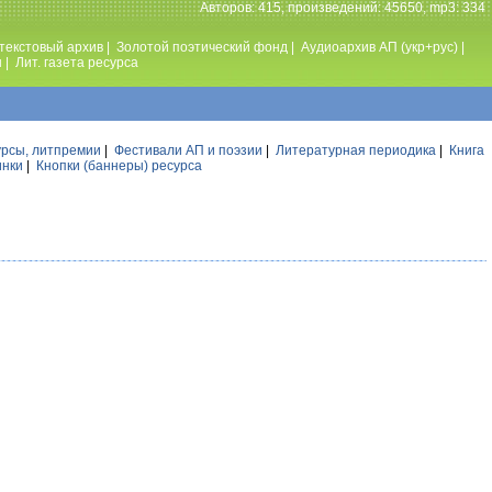
Авторов: 415, произведений: 45650, mp3: 334
текстовый архив
|
Золотой поэтический фонд
|
Аудиоархив АП (укр+рус)
|
ы
|
Лит. газета ресурса
урсы, литпремии
|
Фестивали АП и поэзии
|
Литературная периодика
|
Книга
инки
|
Кнопки (баннеры) ресурса