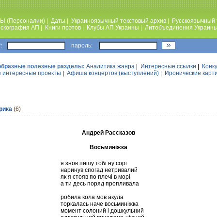
Ы (Персоналии)
|
Даты
|
Украиноязычный текстовый архив
|
Русскоязычный 
скография АП
|
Книги поэтов
|
Клубы АП Украины
|
Литобъединения Украин
:
пароль:
образные полезные разделы:
Аналитика жанра
|
Интересные ссылки
|
Конк
 интересные проекты
|
Афиша концертов (выступлений)
|
Иронические карт
рика
(6)
Андрей Рассказов
Восьминіжка
я знов пишу тобі ну сорі
наринув спогад нетривалий
як я стояв по плечі в морі
а ти десь поряд пропливала
робила кола мов акула
торкалась наче восьминіжка
момент солоний і дошкульний