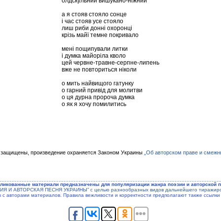
олдскульний вишукано-ніжний
а я стояв стояло сонце
і час стояв усе стояло
лиш риби донні охоронці
крізь майї темне покривало
мені пощипували литки
і думка майоріла кволо
цей червне-травне-серпне-липень
вже не повториться ніколи
о мить найвищого гатунку
о гарний привід для молитви
о ця дурна пророча думка
о як я хочу помилитись
 защищены, произведение охраняется Законом Украины
„Об авторском праве и смежн
ликованные материали предназначены для популяризации жанра поэзии и авторской п
ЭЗИЯ И АВТОРСКАЯ ПЕСНЯ УКРАИНЫ” с целью разнообразных видов дальнейшего тиражиров
ы с авторами материалов. Правила вежливости и корректности предполагают также ссылки 