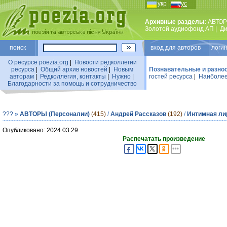
укр
рус
Архивные разделы:
АВТОР
Золотой аудиофонд АП
|
Ди
поиск
вход для авторов логин
О ресурсе poezia.org
|
Новости редколлегии
ресурса
|
Общий архив новостей
|
Новым
Познавательные и разно
авторам
|
Редколлегия, контакты
|
Нужно
|
гостей ресурса
|
Наиболее
Благодарности за помощь и сотрудничество
???
»
АВТОРЫ (Персоналии)
(415)
/
Андрей Рассказов
(192)
/
Интимная ли
Опубликовано: 2024.03.29
Распечатать произведение