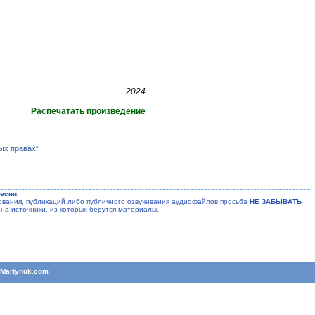
2024
Распечатать произведение
ых правах”
есни.
ания, публикаций либо публичного озвучивания аудиофайлов просьба
НЕ ЗАБЫВАТЬ
на источники, из которых берутся материалы.
T
Martynuk.com