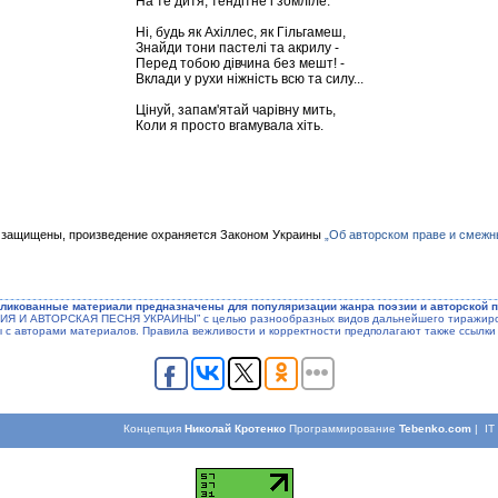
На те дитя, тендітне і зомліле.
Ні, будь як Ахіллес, як Гільгамеш,
Знайди тони пастелі та акрилу -
Перед тобою дівчина без мешт! -
Вклади у рухи ніжність всю та силу...
Цінуй, запам'ятай чарівну мить,
Коли я просто вгамувала хіть.
 защищены, произведение охраняется Законом Украины
„Об авторском праве и смежн
ликованные материали предназначены для популяризации жанра поэзии и авторской п
ЭЗИЯ И АВТОРСКАЯ ПЕСНЯ УКРАИНЫ” с целью разнообразных видов дальнейшего тиражиров
ы с авторами материалов. Правила вежливости и корректности предполагают также ссылки 
Концепция
Николай Кротенко
Программирование
Tebenko.com
| I