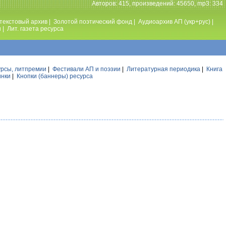
Авторов: 415, произведений: 45650, mp3: 334
текстовый архив
|
Золотой поэтический фонд
|
Аудиоархив АП (укр+рус)
|
ы
|
Лит. газета ресурса
урсы, литпремии
|
Фестивали АП и поэзии
|
Литературная периодика
|
Книга
инки
|
Кнопки (баннеры) ресурса