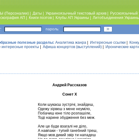
Ы (Персоналии)
|
Даты
|
Украиноязычный текстовый архив
|
Русскоязычный 
скография АП
|
Книги поэтов
|
Клубы АП Украины
|
Литобъединения Украин
:
пароль:
образные полезные разделы:
Аналитика жанра
|
Интересные ссылки
|
Конк
 интересные проекты
|
Афиша концертов (выступлений)
|
Иронические карт
Андрей Рассказов
Сонет Х
Коли шукаєш зустрічі, знайдеш,
Одежу зірвеш з мене неуміло,
Побачиш юне тіло розпашіле,
Тоді нарине збудження без меж.
Але це буде взагалі не діло,
А навпаки - тупий ганебний треш,
Якщо мов дикий звір ти нападеш