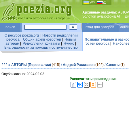
укр
рус
Архивные разделы:
АВТОР
Золотой аудиофонд АП
|
Ди
поиск
вход для авторов логин
О ресурсе poezia.org
|
Новости редколлегии
ресурса
|
Общий архив новостей
|
Новым
Познавательные и разно
авторам
|
Редколлегия, контакты
|
Нужно
|
гостей ресурса
|
Наиболее
Благодарности за помощь и сотрудничество
???
»
АВТОРЫ (Персоналии)
(415)
/
Андрей Рассказов
(192)
/
Сонеты
(1)
Опубликовано: 2024.02.03
Распечатать произведение