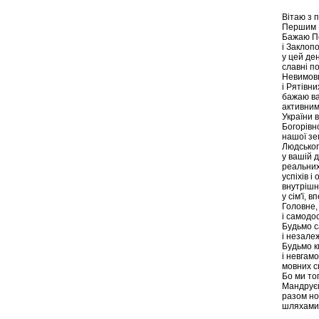
Вітаю з 
Першим Р
Бажаю П
і Заклоп
у цей ден
славні п
Невимовн
і Рятівни
бажаю ва
активним
України в
Богорівн
нашої зе
Людськог
у вашій д
реальних
успіхів і
внутрішн
у сім'ї, 
Головне,
і самодо
Будьмо с
і незале
Будьмо к
і невгам
мовних с
Бо ми тог
Мандрує
разом но
шляхами 