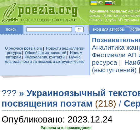
укр
рус
Архивные разделы:
АВТОР
архив
|
Золотой поэтически
поэтов
|
Клубы АП Украины
поиск
вход для авторов логин
Познавательн
Аналитика жан
О ресурсе poezia.org
|
Новости редколлегии
ресурса
|
Общий архив новостей
|
Новым
Фестивали АП 
авторам
|
Редколлегия, контакты
|
Нужно
|
ресурса
|
Наиб
Благодарности за помощь и сотрудничество
(выступлений)
???
»
Украиноязычный тексто
посвящения поэтам
(218)
/
Сер
Опубликовано: 2023.12.24
Распечатать произведение