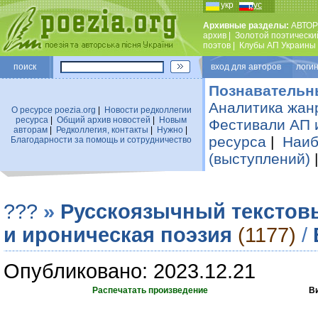
укр
рус
Архивные разделы:
АВТОР
архив
|
Золотой поэтически
поэтов
|
Клубы АП Украины
поиск
вход для авторов логин
Познавательн
Аналитика жан
О ресурсе poezia.org
|
Новости редколлегии
ресурса
|
Общий архив новостей
|
Новым
Фестивали АП 
авторам
|
Редколлегия, контакты
|
Нужно
|
ресурса
|
Наиб
Благодарности за помощь и сотрудничество
(выступлений)
???
»
Русскоязычный текстов
и ироническая поэзия
(1177)
/
Опубликовано: 2023.12.21
Распечатать произведение
В